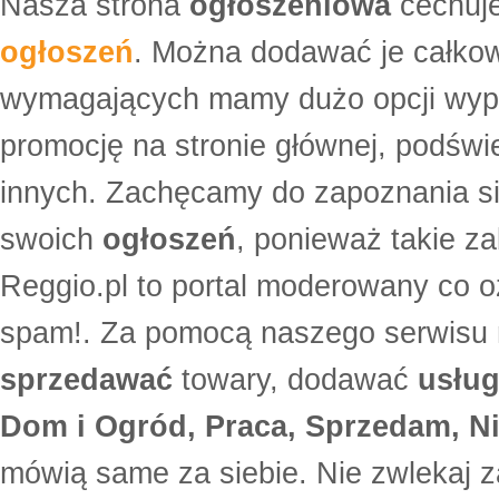
Nasza strona
ogłoszeniowa
cechuje
ogłoszeń
. Można dodawać je całko
wymagających mamy dużo opcji wyp
promocję na stronie głównej, podświe
innych. Zachęcamy do zapoznania si
swoich
ogłoszeń
, ponieważ takie za
Reggio.pl to portal moderowany co oz
spam!. Za pomocą naszego serwis
sprzedawać
towary, dodawać
usług
Dom i Ogród, Praca, Sprzedam, Ni
mówią same za siebie. Nie zwlekaj z