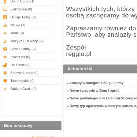
Dom i Ogród
(1)
Wszystkich tych, którzy
Elektronika
(0)
osobą zachęcamy do wyb
Usługi i Firmy
(0)
Nauka
(1)
Zapraszamy również do z
Państwo, aby znalazły s
Moda
(0)
Muzyka i Edukacja
(2)
Zespół
Sport i Hobby
(5)
reggio.pl
Zwierzęta
(0)
Dla Dzieci
(0)
Aktualności
Zdrowie i uroda
(0)
Towarzyskie
(0)
Zmiany w kategorii Usługi i Firmy
Oddam Gratis
(0)
Nowe kategorie w Dom i ogród
Nowe podkategorie w kategorii Motoryzac
Nowy typ ogłoszenia w naszym portalu o
Box tekstowy