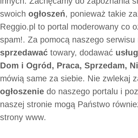
innych. Zachęcamy do zapoznania si
swoich
ogłoszeń
, ponieważ takie za
Reggio.pl to portal moderowany co oz
spam!. Za pomocą naszego serwis
sprzedawać
towary, dodawać
usług
Dom i Ogród, Praca, Sprzedam, Ni
mówią same za siebie. Nie zwlekaj z
ogłoszenie
do naszego portalu i po
naszej stronie mogą Państwo równi
strony www.