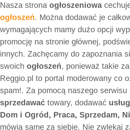
Nasza strona
ogłoszeniowa
cechuje
ogłoszeń
. Można dodawać je całko
wymagających mamy dużo opcji wyp
promocję na stronie głównej, podświe
innych. Zachęcamy do zapoznania si
swoich
ogłoszeń
, ponieważ takie za
Reggio.pl to portal moderowany co oz
spam!. Za pomocą naszego serwis
sprzedawać
towary, dodawać
usług
Dom i Ogród, Praca, Sprzedam, Ni
mówią same za siebie. Nie zwlekaj z