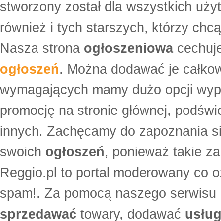
stworzony został dla wszystkich uży
również i tych starszych, którzy ch
Nasza strona
ogłoszeniowa
cechuje
ogłoszeń
. Można dodawać je całko
wymagających mamy dużo opcji wyp
promocję na stronie głównej, podświe
innych. Zachęcamy do zapoznania si
swoich
ogłoszeń
, ponieważ takie za
Reggio.pl to portal moderowany co oz
spam!. Za pomocą naszego serwis
sprzedawać
towary, dodawać
usług