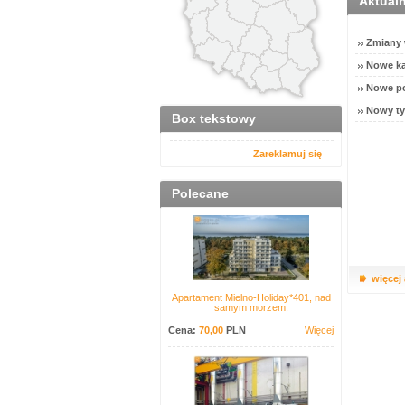
Aktual
Zmiany w
Nowe ka
Nowe po
Nowy ty
Box tekstowy
Zareklamuj się
Polecane
więcej
Apartament Mielno-Holiday*401, nad
samym morzem.
Cena:
70,00
PLN
Więcej