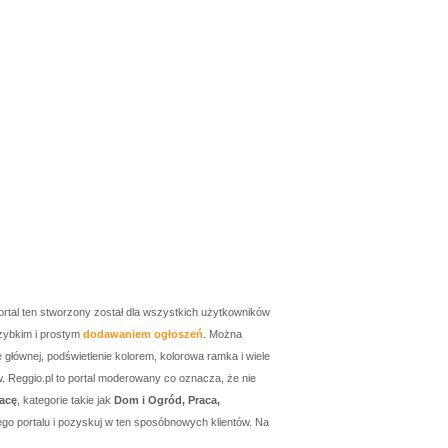
ortal ten stworzony został dla wszystkich użytkowników
zybkim i prostym
dodawaniem ogłoszeń
. Można
łównej, podświetlenie kolorem, kolorowa ramka i wiele
w. Reggio.pl to portal moderowany co oznacza, że nie
acę
, kategorie takie jak
Dom i Ogród, Praca,
go portalu i pozyskuj w ten sposóbnowych klientów. Na