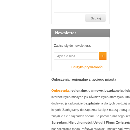
Newsletter
Zapisz się do newslettera.
Polityka prywatności
Ogłoszenia regionalne z twojego miasta:
Ogłoszenia
, regionalne, darmowe, bezpłatne
lub
lo
internetu tych młodych jak również i tych starszych, 
dodawać je całkowicie
bezpłatnie
, a dla tych bardzie
innych. Zachęcamy do zapoznania się z naszą ofertą p
znajdzie się tutaj żaden spam!. Za pomocą naszego 
Sprzedam, Nieruchomości, Usługi i Firmy, Zwierzęt
naszej stronie mogą Państwo również umieszczać swo