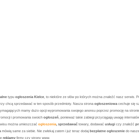
kalne
typu
ogłoszenia Kielce
, to niektóre ze słów po których można znaleźć nasz serwis. P
którzy chcą sprzedawać w ten sposób przedmioty. Nasza strona
ogłoszeniowa
cechuje się s
j wymagających mamy dużo opcji wypromowania swojego anonsu poprzez promocję na stronie g
romocji i promowania swoich
ogłoszeń
, ponieważ takie zabiegi przyciągają uwagę internató
serwisu można umieszczać
ogłoszenia
, sprzedawać
towary, dodawać
usługi
czy znaleźć
pr
a
mówią same za siebie. Nie zwlekaj zatem i już teraz dodaj
bezpłatne ogłoszenie
do nasze
je
reklamy
firmy czy strony www.