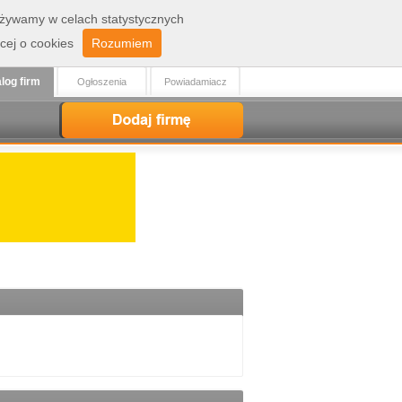
 używamy w celach statystycznych
Zaloguj
Rejestracja
cej o cookies
Rozumiem
log firm
Ogłoszenia
Powiadamiacz