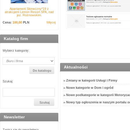
Apartament Słoneczny*19 z
atrakcjami Lemon Resort SPA, nad
jez. Rożnowskim.
Cena:
100,00
PLN
Więcej
Katalog firm
Wybierz kategorię:
Aktualności
Zmiany w kategorii Usługi i Firmy
Szukaj:
Nowe kategorie w Dom i ogród
Nowe podkategorie w kategorii Motoryzac
Nowy typ ogłoszenia w naszym portalu o
Newsletter
Zapisz się do newslettera.