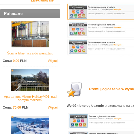
Zareklamuj się
Polecane
Ściana lakiernicza do warsztatu
Cena:
0,00
PLN
Więcej
Promuj ogłoszenie w wynik
Apartament Mielno-Holiday*401, nad
samym morzem.
Wyróżnione ogłoszenie
prezentowane na sza
Cena:
70,00
PLN
Więcej