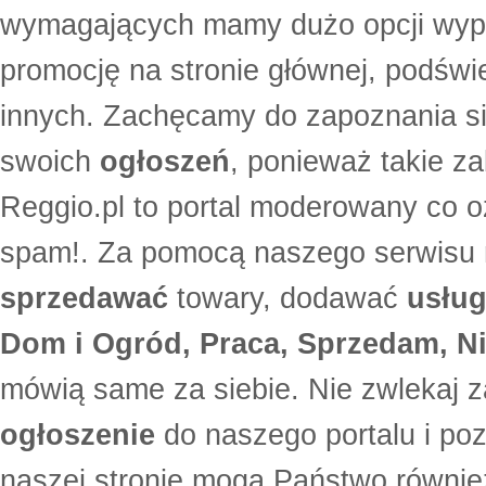
wymagających mamy dużo opcji wyp
promocję na stronie głównej, podświe
innych. Zachęcamy do zapoznania si
swoich
ogłoszeń
, ponieważ takie za
Reggio.pl to portal moderowany co oz
spam!. Za pomocą naszego serwis
sprzedawać
towary, dodawać
usług
Dom i Ogród, Praca, Sprzedam, Ni
mówią same za siebie. Nie zwlekaj z
ogłoszenie
do naszego portalu i po
naszej stronie mogą Państwo równi