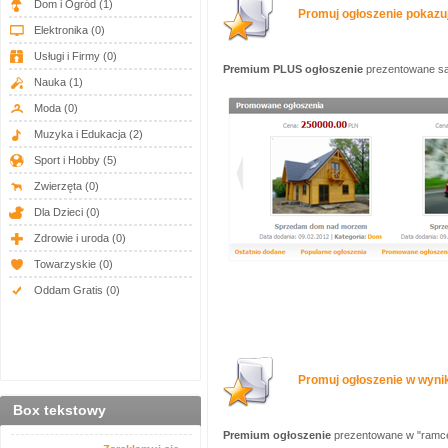
Dom i Ogród
(1)
Promuj ogłoszenie pokazuj
Elektronika
(0)
Usługi i Firmy
(0)
Premium PLUS ogłoszenie
prezentowane są 
Nauka
(1)
Moda
(0)
Muzyka i Edukacja
(2)
Sport i Hobby
(5)
Zwierzęta
(0)
Dla Dzieci
(0)
Zdrowie i uroda
(0)
Towarzyskie
(0)
Oddam Gratis
(0)
Promuj ogłoszenie w wynik
Box tekstowy
Premium ogłoszenie
prezentowane w "ramce