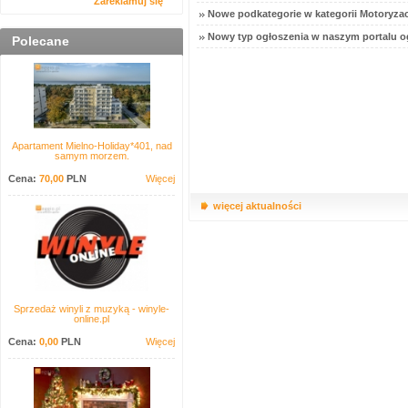
Zareklamuj się
Nowe podkategorie w kategorii Motoryzac
Nowy typ ogłoszenia w naszym portalu o
Polecane
Apartament Mielno-Holiday*401, nad
samym morzem.
Cena:
70,00
PLN
Więcej
więcej aktualności
Sprzedaż winyli z muzyką - winyle-
online.pl
Cena:
0,00
PLN
Więcej