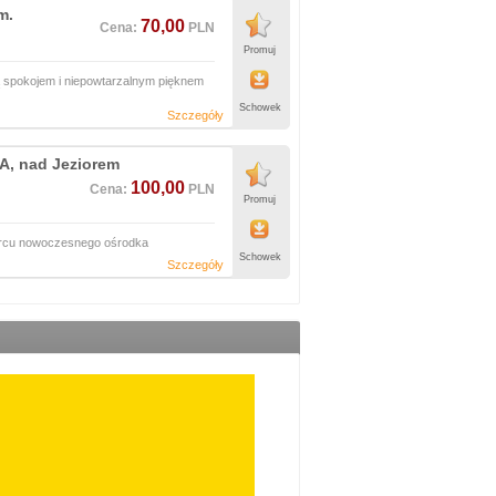
m.
70,00
Cena:
PLN
Promuj
ą spokojem i niepowtarzalnym pięknem
Schowek
Szczegóły
A, nad Jeziorem
100,00
Cena:
PLN
Promuj
ercu nowoczesnego ośrodka
Schowek
Szczegóły