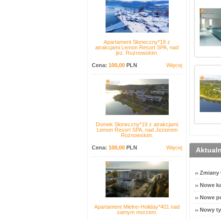
Apartament Słoneczny*19 z
atrakcjami Lemon Resort SPA, nad
jez. Rożnowskim.
Cena:
100,00
PLN
Więcej
Domek Słoneczny*19 z atrakcjami
Lemon Resort SPA, nad Jeziorem
Rożnowskim.
Cena:
100,00
PLN
Więcej
Aktual
Zmiany w
Nowe ka
Nowe po
Apartament Mielno-Holiday*401 nad
Nowy ty
samym morzem.