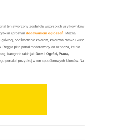
ortal ten stworzony został dla wszystkich użytkowników
zybkim i prostym
dodawaniem ogłoszeń
. Można
łównej, podświetlenie kolorem, kolorowa ramka i wiele
w. Reggio.pl to portal moderowany co oznacza, że nie
acę
, kategorie takie jak
Dom i Ogród, Praca,
go portalu i pozyskuj w ten sposóbnowych klientów. Na