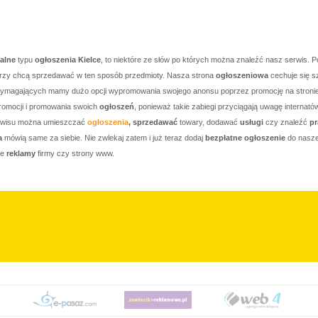
kalne
typu
ogłoszenia Kielce
, to niektóre ze słów po których można znaleźć nasz serwis. P
którzy chcą sprzedawać w ten sposób przedmioty. Nasza strona
ogłoszeniowa
cechuje się s
j wymagających mamy dużo opcji wypromowania swojego anonsu poprzez promocję na stronie g
romocji i promowania swoich
ogłoszeń
, ponieważ takie zabiegi przyciągają uwagę internató
serwisu można umieszczać
ogłoszenia
, sprzedawać
towary, dodawać
usługi
czy znaleźć
pr
a
mówią same za siebie. Nie zwlekaj zatem i już teraz dodaj
bezpłatne ogłoszenie
do nasze
je
reklamy
firmy czy strony www.