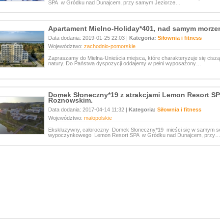
SPA w Gródku nad Dunajcem, przy samym Jeziorze…
Apartament Mielno-Holiday*401, nad samym morze
Data dodania: 2019-01-25 22:03 |
Kategoria:
Siłownia i fitness
Województwo:
zachodnio-pomorskie
Zapraszamy do Mielna-Unieścia miejsca, które charakteryzuje się cisz
natury. Do Państwa dyspozycji oddajemy w pełni wyposażony…
Domek Słoneczny*19 z atrakcjami Lemon Resort SP
Rożnowskim.
Data dodania: 2017-04-14 11:32 |
Kategoria:
Siłownia i fitness
Województwo:
małopolskie
Ekskluzywny, całoroczny Domek Słoneczny*19 mieści się w samym 
wypoczynkowego Lemon Resort SPA w Gródku nad Dunajcem, przy