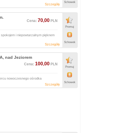
Schowek
Szczegóły
m.
70,00
Cena:
PLN
Promuj
ą spokojem i niepowtarzalnym pięknem
Schowek
Szczegóły
A, nad Jeziorem
100,00
Cena:
PLN
Promuj
sercu nowoczesnego ośrodka
…
Schowek
Szczegóły