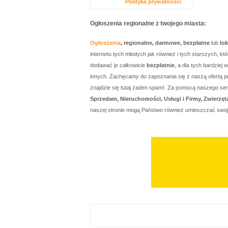
Polityka prywatności
Ogłoszenia regionalne z twojego miasta:
Ogłoszenia
, regionalne, darmowe, bezpłatne
lub
lo
internetu tych młodych jak również i tych starszych, 
dodawać je całkowicie
bezpłatnie
, a dla tych bardzie
innych. Zachęcamy do zapoznania się z naszą ofertą p
znajdzie się tutaj żaden spam!. Za pomocą naszego 
Sprzedam, Nieruchomości, Usługi i Firmy, Zwierzęt
naszej stronie mogą Państwo również umieszczać swo