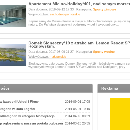
Apartament Mielno-Holiday*401, nad samym morze
Data dodania: 2019-02-12 17:33 |
Kategoria:
Sporty zimowe
Województwo:
zachodnio-pomorskie
Zapraszamy do Mielna-Unieścia miejsca, które charakteryzuje się cisz
natury. Do Państwa dyspozycji oddajemy w pełni wyposażony…
Domek Słoneczny*19 z atrakcjami Lemon Resort SP
Rożnowskim.
Data dodania: 2017-03-09 21:27 |
Kategoria:
Sporty wodne
Województwo:
małopolskie
Ekskluzywny, całoroczny Domek Słoneczny*19 mieści się w samym s
wypoczynkowego Lemon Resort SPA w Gródku nad Dunajcem, przy…
ności
Reklama
 kategorii Usługi i Firmy
2014-09-01 17:08
tegorie w Dom i ogród
2014-05-01 10:10
dkategorie w kategorii Motoryzacja
2014-04-16 00:39
p ogłoszenia w naszym portalu ogłoszeń
2014-03-13 20:35