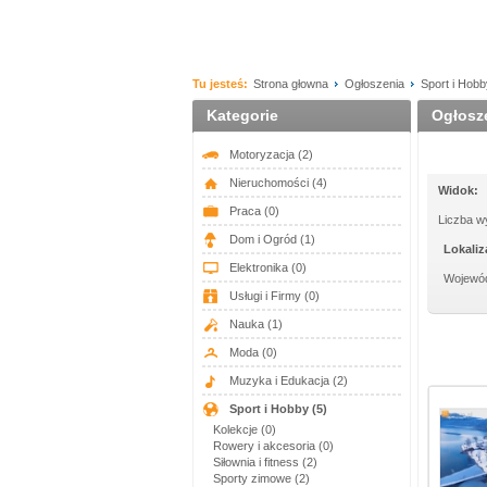
Tu jesteś:
Strona głowna
Ogłoszenia
Sport i Hobb
Kategorie
Ogłosze
Motoryzacja
(2)
Nieruchomości
(4)
Widok:
Praca
(0)
Liczba w
Dom i Ogród
(1)
Lokaliz
Elektronika
(0)
Wojewó
Usługi i Firmy
(0)
Nauka
(1)
Moda
(0)
Muzyka i Edukacja
(2)
Sport i Hobby
(5)
Kolekcje (0)
Rowery i akcesoria (0)
Siłownia i fitness (2)
Sporty zimowe (2)