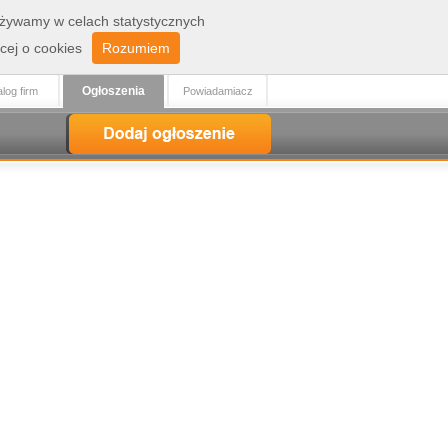
 używamy w celach statystycznych
Zaloguj
Rejestracja
cej o cookies
Rozumiem
Ogłoszenia
log firm
Powiadamiacz