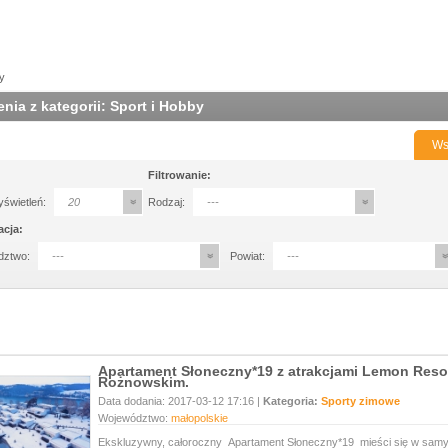
y
nia z kategorii: Sport i Hobby
Ws
Filtrowanie:
yświetleń:
20
Rodzaj:
---
acja:
dztwo:
---
Powiat:
---
Apartament Słoneczny*19 z atrakcjami Lemon Resor
Rożnowskim.
Data dodania: 2017-03-12 17:16 |
Kategoria:
Sporty zimowe
Województwo:
małopolskie
Ekskluzywny, całoroczny Apartament Słoneczny*19 mieści się w sa