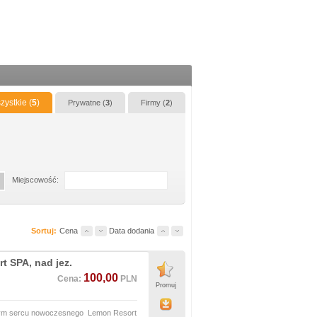
zystkie (
5
)
Prywatne (
3
)
Firmy (
2
)
Miejscowość:
Sortuj:
Cena
Data dodania
t SPA, nad jez.
100,00
Cena:
PLN
Promuj
mym sercu nowoczesnego Lemon Resort