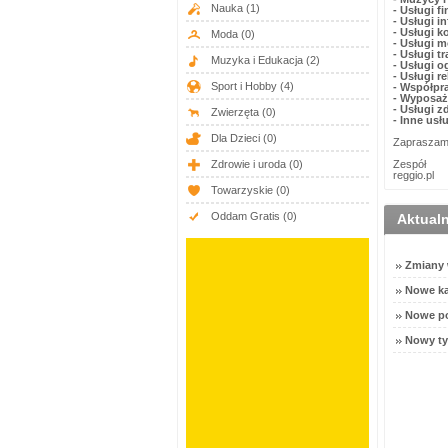
Nauka
(1)
-
Usługi f
-
Usługi i
-
Usługi k
Moda
(0)
-
Usługi m
-
Usługi t
Muzyka i Edukacja
(2)
-
Usługi o
-
Usługi r
Sport i Hobby
(4)
-
Współpr
-
Wyposaże
-
Usługi z
Zwierzęta
(0)
-
Inne usł
Dla Dzieci
(0)
Zapraszamy 
Zdrowie i uroda
(0)
Zespół
reggio.pl
Towarzyskie
(0)
Oddam Gratis
(0)
Aktual
Zmiany w
Nowe ka
Nowe po
Nowy ty