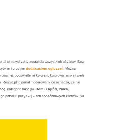
ortal ten stworzony został dla wszystkich użytkowników
zybkim i prostym
dodawaniem ogłoszeń
. Można
łównej, podświetlenie kolorem, kolorowa ramka i wiele
w. Reggio.pl to portal moderowany co oznacza, że nie
acę
, kategorie takie jak
Dom i Ogród, Praca,
go portalu i pozyskuj w ten sposóbnowych klientów. Na