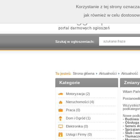
Korzystanie z tej strony oznacz
jak również w celu dostoso
Szukaj w ogłoszeniach:
Tu jesteś:
Strona główna
Aktualności
Aktualność
Kategorie
Zmiany 
Witam Pańs
Motoryzacja
(2)
Postanowili
Nieruchomości
(4)
Wszystkich
podkategori
Praca
(0)
Nowe podka
Dom i Ogród
(1)
-
Budowa 
-
Obsługa 
-
Serwis 
Elektronika
(0)
-
Sprzątan
-
Ślub i we
Usługi i Firmy
(0)
-
Tłumacz
-
Muzycy i