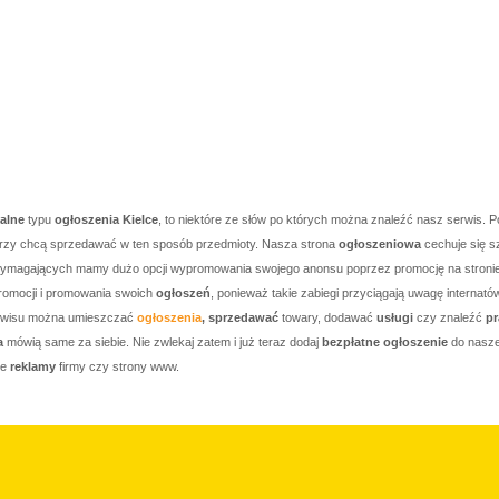
kalne
typu
ogłoszenia Kielce
, to niektóre ze słów po których można znaleźć nasz serwis. P
którzy chcą sprzedawać w ten sposób przedmioty. Nasza strona
ogłoszeniowa
cechuje się s
j wymagających mamy dużo opcji wypromowania swojego anonsu poprzez promocję na stronie g
romocji i promowania swoich
ogłoszeń
, ponieważ takie zabiegi przyciągają uwagę internató
serwisu można umieszczać
ogłoszenia
, sprzedawać
towary, dodawać
usługi
czy znaleźć
pr
a
mówią same za siebie. Nie zwlekaj zatem i już teraz dodaj
bezpłatne ogłoszenie
do nasze
je
reklamy
firmy czy strony www.