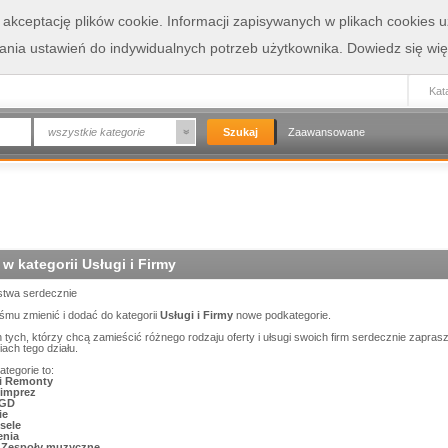
a akceptację plików cookie. Informacji zapisywanych w plikach cookies
wania ustawień do indywidualnych potrzeb użytkownika.
Dowiedz się wię
Kata
wszystkie kategorie
Zaawansowane
w kategorii Usługi i Firmy
twa serdecznie
śmu zmienić i dodać do kategorii
Usługi i Firmy
nowe podkategorie.
 tych, którzy chcą zamieścić różnego rodzaju oferty i ułsugi swoich firm serdecznie zapr
ach tego działu.
tegorie to:
i Remonty
imprez
AGD
ie
sele
enia
 Zespoły muzyczne