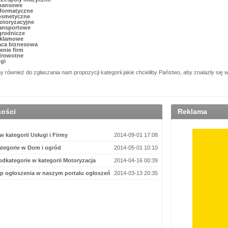
inansowe
nformatyczne
osmetyczne
otoryzacyjne
ransportowe
grodnicze
eklamowe
aca biznesowa
nie firm
drowotne
ugi
również do zgłaszania nam propozycji kategorii jakie chcieliby Państwo, aby znalazły się 
ności
Reklama
 kategorii Usługi i Firmy
2014-09-01 17:08
tegorie w Dom i ogród
2014-05-01 10:10
dkategorie w kategorii Motoryzacja
2014-04-16 00:39
p ogłoszenia w naszym portalu ogłoszeń
2014-03-13 20:35