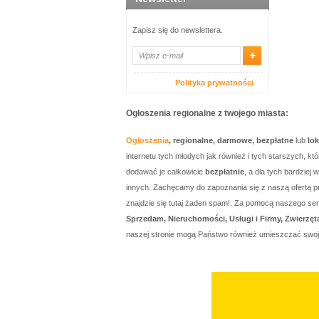
Zapisz się do newslettera.
Polityka prywatności
Ogłoszenia regionalne z twojego miasta:
Ogłoszenia
, regionalne, darmowe, bezpłatne
lub
lo
internetu tych młodych jak również i tych starszych, 
dodawać je całkowicie
bezpłatnie
, a dla tych bardzie
innych. Zachęcamy do zapoznania się z naszą ofertą p
znajdzie się tutaj żaden spam!. Za pomocą naszego 
Sprzedam, Nieruchomości, Usługi i Firmy, Zwierzęt
naszej stronie mogą Państwo również umieszczać swo