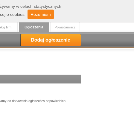
 używamy w celach statystycznych
Zaloguj
Rejestracja
cej o cookies
Rozumiem
Ogłoszenia
log firm
Powiadamiacz
aszamy do dodawania ogłoszeń w odpowiednich