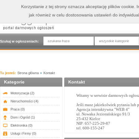
Korzystanie z tej strony oznacza akceptację plików cookie.
jak również w celu dostosowania ustawień do indywidua
wszystkie kategorie
Szukaj w ogłoszeniach:
Tu jesteś:
Strona główna
Kontakt
Kategorie
Kontakt
Motoryzacja
(2)
Witamy w serwisie darmowych ogłos
Nieruchomości
(4)
Jeśli masz jakiekolwiek pytania lub 
Agencja interaktywna "WEB 4"
Praca
(0)
ul. Nowaka Jeziorańskiego 91/3
Dom i Ogród
(1)
25-432 Kielce
NIP: 657-225-29-87
Elektronika
(0)
tel. 600-155-247
Usługi i Firmy
(0)