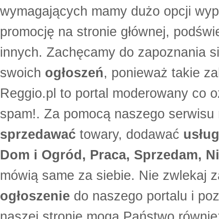
wymagających mamy dużo opcji wyp
promocję na stronie głównej, podświe
innych. Zachęcamy do zapoznania si
swoich
ogłoszeń
, ponieważ takie za
Reggio.pl to portal moderowany co oz
spam!. Za pomocą naszego serwis
sprzedawać
towary, dodawać
usług
Dom i Ogród, Praca, Sprzedam, Ni
mówią same za siebie. Nie zwlekaj z
ogłoszenie
do naszego portalu i po
naszej stronie mogą Państwo równi