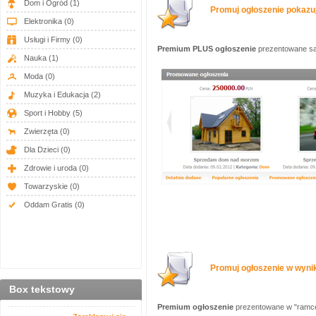
Dom i Ogród
(1)
Promuj ogłoszenie pokazuj
Elektronika
(0)
Usługi i Firmy
(0)
Premium PLUS ogłoszenie
prezentowane są 
Nauka
(1)
Moda
(0)
Muzyka i Edukacja
(2)
Sport i Hobby
(5)
Zwierzęta
(0)
Dla Dzieci
(0)
Zdrowie i uroda
(0)
Towarzyskie
(0)
Oddam Gratis
(0)
Promuj ogłoszenie w wynik
Box tekstowy
Premium ogłoszenie
prezentowane w "ramce