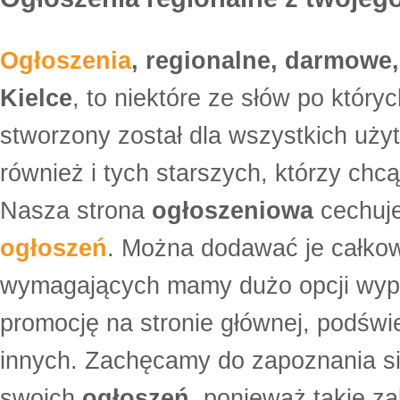
Ogłoszenia
, regionalne, darmowe,
Kielce
, to niektóre ze słów po który
stworzony został dla wszystkich uży
również i tych starszych, którzy ch
Nasza strona
ogłoszeniowa
cechuje
ogłoszeń
. Można dodawać je całko
wymagających mamy dużo opcji wyp
promocję na stronie głównej, podświe
innych. Zachęcamy do zapoznania si
swoich
ogłoszeń
, ponieważ takie za