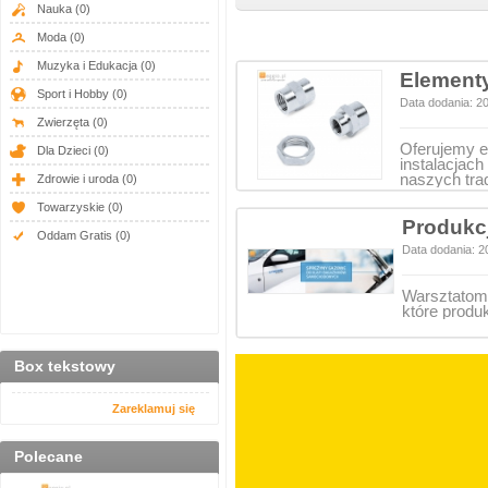
Nauka
(0)
Moda
(0)
Muzyka i Edukacja
(0)
Elementy
Sport i Hobby
(0)
Data dodania: 2
Zwierzęta
(0)
Oferujemy e
Dla Dzieci
(0)
instalacjac
naszych tr
Zdrowie i uroda
(0)
Towarzyskie
(0)
Produkcj
Oddam Gratis
(0)
Data dodania: 2
Warsztatom
które produ
Box tekstowy
Zareklamuj się
Polecane