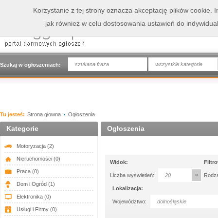
Korzystanie z tej strony oznacza akceptację plików cookie.
jak również w celu dostosowania ustawień do indywidua
wszystkie kategorie
Szukaj w ogłoszeniach:
Tu jesteś:
Strona głowna
Ogłoszenia
Kategorie
Ogłoszenia
Motoryzacja
(2)
Nieruchomości
(0)
Widok:
Filtr
Praca
(0)
Liczba wyświetleń:
20
Rodza
Dom i Ogród
(1)
Lokalizacja:
Elektronika
(0)
Województwo:
dolnośląskie
Usługi i Firmy
(0)