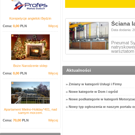
Korepetycje angielski Będzin
Ściana l
Cena:
0,00
PLN
Więcej
Data dodania: 2
Pneumat Sys
natryskowe
warsztatom
Boże Narodzenie sklep
Aktualności
Cena:
0,00
PLN
Więcej
Zmiany w kategorii Usługi i Firmy
Nowe kategorie w Dom i ogród
Nowe podkategorie w kategorii Motoryzac
Nowy typ ogłoszenia w naszym portalu o
Apartament Mielno-Holiday*401, nad
samym morzem.
Cena:
70,00
PLN
Więcej