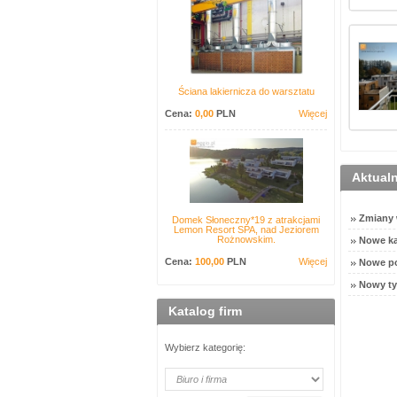
Ściana lakiernicza do warsztatu
Cena:
0,00
PLN
Więcej
Aktual
Zmiany w
Domek Słoneczny*19 z atrakcjami
Lemon Resort SPA, nad Jeziorem
Rożnowskim.
Nowe ka
Cena:
100,00
PLN
Więcej
Nowe po
Nowy ty
Katalog firm
Wybierz kategorię: