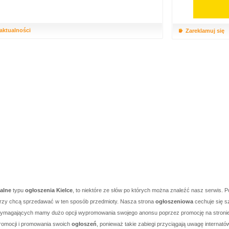
 aktualności
Zareklamuj się
kalne
typu
ogłoszenia Kielce
, to niektóre ze słów po których można znaleźć nasz serwis. P
którzy chcą sprzedawać w ten sposób przedmioty. Nasza strona
ogłoszeniowa
cechuje się s
j wymagających mamy dużo opcji wypromowania swojego anonsu poprzez promocję na stronie g
romocji i promowania swoich
ogłoszeń
, ponieważ takie zabiegi przyciągają uwagę internató