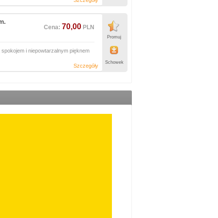
Szczegóły
m.
70,00
Cena:
PLN
Promuj
ą spokojem i niepowtarzalnym pięknem
Schowek
Szczegóły