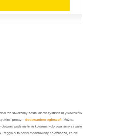
ortal ten stworzony został dla wszystkich użytkowników
zybkim i prostym
dodawaniem ogłoszeń
. Można
łównej, podświetlenie kolorem, kolorowa ramka i wiele
w. Reggio.pl to portal moderowany co oznacza, że nie