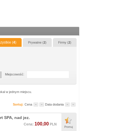
zystkie (
4
)
Prywatne (
2
)
Firmy (
2
)
Miejscowość:
okal w jednym miejscu.
Sortuj:
Cena
Data dodania
t SPA, nad jez.
100,00
Cena:
PLN
Promuj