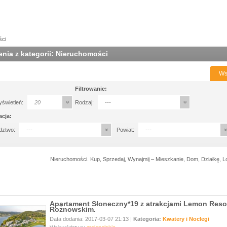
ści
nia z kategorii: Nieruchomości
Ws
Filtrowanie:
yświetleń:
20
Rodzaj:
---
acja:
dztwo:
---
Powiat:
---
Nieruchomości. Kup, Sprzedaj, Wynajmij – Mieszkanie, Dom, Działkę, L
Apartament Słoneczny*19 z atrakcjami Lemon Resor
Rożnowskim.
Data dodania: 2017-03-07 21:13 |
Kategoria:
Kwatery i Noclegi