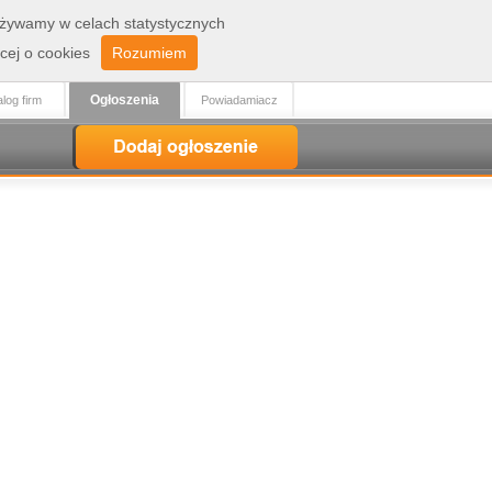
 używamy w celach statystycznych
Zaloguj
Rejestracja
cej o cookies
Rozumiem
Ogłoszenia
log firm
Powiadamiacz