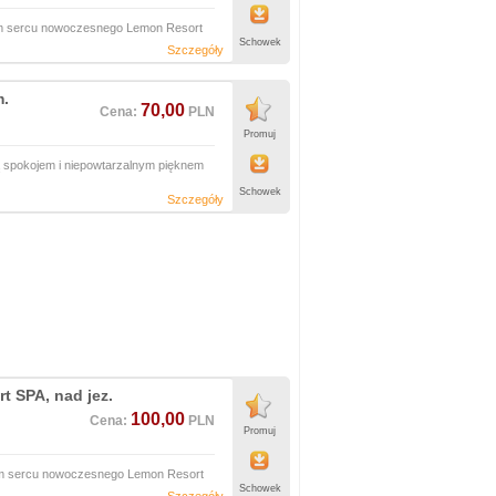
ym sercu nowoczesnego Lemon Resort
Schowek
Szczegóły
m.
70,00
Cena:
PLN
Promuj
ą spokojem i niepowtarzalnym pięknem
Schowek
Szczegóły
t SPA, nad jez.
100,00
Cena:
PLN
Promuj
ym sercu nowoczesnego Lemon Resort
Schowek