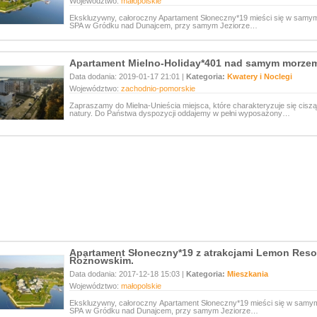
Województwo:
małopolskie
Ekskluzywny, całoroczny Apartament Słoneczny*19 mieści się w sam
SPA w Gródku nad Dunajcem, przy samym Jeziorze…
Apartament Mielno-Holiday*401 nad samym morze
Data dodania: 2019-01-17 21:01 |
Kategoria:
Kwatery i Noclegi
Województwo:
zachodnio-pomorskie
Zapraszamy do Mielna-Unieścia miejsca, które charakteryzuje się cisz
natury. Do Państwa dyspozycji oddajemy w pełni wyposażony…
Apartament Słoneczny*19 z atrakcjami Lemon Resor
Rożnowskim.
Data dodania: 2017-12-18 15:03 |
Kategoria:
Mieszkania
Województwo:
małopolskie
Ekskluzywny, całoroczny Apartament Słoneczny*19 mieści się w sam
SPA w Gródku nad Dunajcem, przy samym Jeziorze…