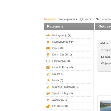
Tu jesteś:
Strona głowna
Ogłoszenia
Nieruchomo
Kategorie
Ogłosze
Motoryzacja
(2)
Nieruchomości
(4)
Widok:
Praca
(0)
Liczba w
Dom i Ogród
(1)
Lokaliz
Elektronika
(0)
Wojewó
Usługi i Firmy
(0)
Nauka
(1)
Moda
(0)
Muzyka i Edukacja
(2)
Sport i Hobby
(5)
Zwierzęta
(0)
Dla Dzieci
(0)