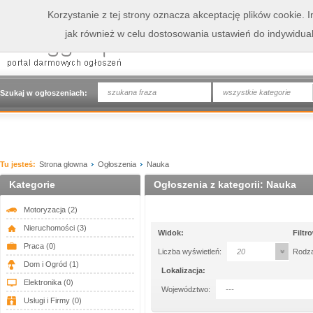
Korzystanie z tej strony oznacza akceptację plików cookie.
jak również w celu dostosowania ustawień do indywidua
wszystkie kategorie
Szukaj w ogłoszeniach:
Tu jesteś:
Strona głowna
Ogłoszenia
Nauka
Kategorie
Ogłoszenia z kategorii: Nauka
Motoryzacja
(2)
Nieruchomości
(3)
Widok:
Filtr
Praca
(0)
Liczba wyświetleń:
20
Rodza
Dom i Ogród
(1)
Lokalizacja:
Elektronika
(0)
Województwo:
---
Usługi i Firmy
(0)