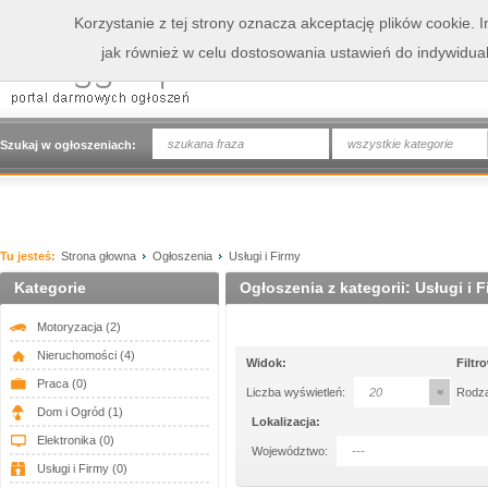
Korzystanie z tej strony oznacza akceptację plików cookie.
jak również w celu dostosowania ustawień do indywidua
wszystkie kategorie
Szukaj w ogłoszeniach:
Tu jesteś:
Strona głowna
Ogłoszenia
Usługi i Firmy
Kategorie
Ogłoszenia z kategorii: Usługi i 
Motoryzacja
(2)
Nieruchomości
(4)
Widok:
Filtr
Praca
(0)
Liczba wyświetleń:
20
Rodza
Dom i Ogród
(1)
Lokalizacja:
Elektronika
(0)
Województwo:
---
Usługi i Firmy
(0)