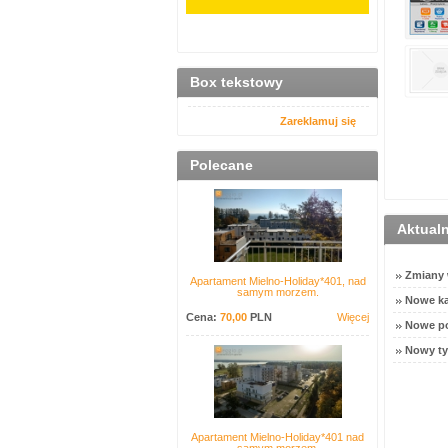
Box tekstowy
Zareklamuj się
Polecane
Aktual
Zmiany w
Apartament Mielno-Holiday*401, nad
samym morzem.
Nowe ka
Cena:
70,00
PLN
Więcej
Nowe po
Nowy ty
Apartament Mielno-Holiday*401 nad