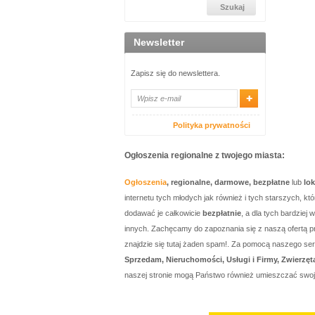
Newsletter
Zapisz się do newslettera.
Polityka prywatności
Ogłoszenia regionalne z twojego miasta:
Ogłoszenia
, regionalne, darmowe, bezpłatne
lub
lo
internetu tych młodych jak również i tych starszych, 
dodawać je całkowicie
bezpłatnie
, a dla tych bardzie
innych. Zachęcamy do zapoznania się z naszą ofertą p
znajdzie się tutaj żaden spam!. Za pomocą naszego 
Sprzedam, Nieruchomości, Usługi i Firmy, Zwierzęt
naszej stronie mogą Państwo również umieszczać swo