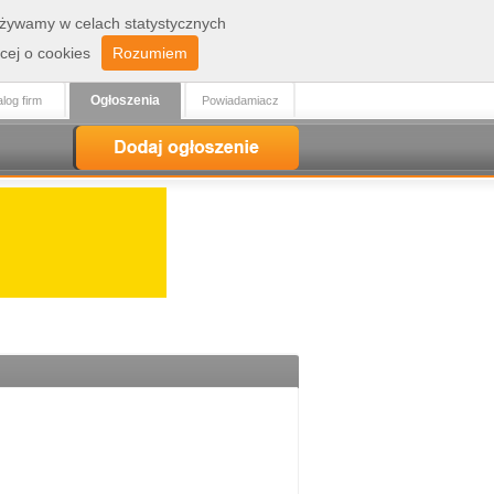
 używamy w celach statystycznych
Zaloguj
Rejestracja
cej o cookies
Rozumiem
Ogłoszenia
log firm
Powiadamiacz