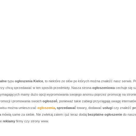
kalne
typu
ogłoszenia Kielce
, to niektóre ze słów po których można znaleźć nasz serwis. P
którzy chcą sprzedawać w ten sposób przedmioty. Nasza strona
ogłoszeniowa
cechuje się s
j wymagających mamy dużo opcji wypromowania swojego anonsu poprzez promocję na stronie g
romocji i promowania swoich
ogłoszeń
, ponieważ takie zabiegi przyciągają uwagę internató
serwisu można umieszczać
ogłoszenia
, sprzedawać
towary, dodawać
usługi
czy znaleźć
pr
a
mówią same za siebie. Nie zwlekaj zatem i już teraz dodaj
bezpłatne ogłoszenie
do nasze
je
reklamy
firmy czy strony www.