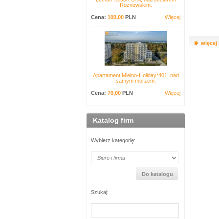
Rożnowskim.
Cena:
100,00
PLN
Więcej
więcej
Apartament Mielno-Holiday*401, nad
samym morzem.
Cena:
70,00
PLN
Więcej
Katalog firm
Wybierz kategorię:
Szukaj: