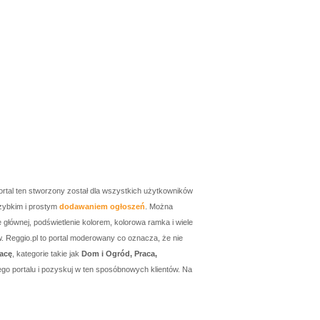
ortal ten stworzony został dla wszystkich użytkowników
zybkim i prostym
dodawaniem ogłoszeń
. Można
łównej, podświetlenie kolorem, kolorowa ramka i wiele
w. Reggio.pl to portal moderowany co oznacza, że nie
acę
, kategorie takie jak
Dom i Ogród, Praca,
go portalu i pozyskuj w ten sposóbnowych klientów. Na