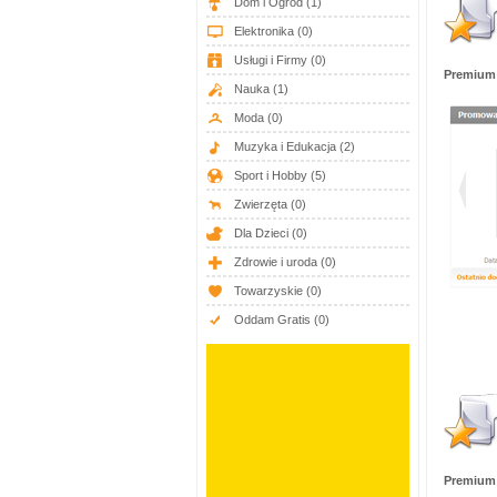
Dom i Ogród
(1)
Elektronika
(0)
Usługi i Firmy
(0)
Premium
Nauka
(1)
Moda
(0)
Muzyka i Edukacja
(2)
Sport i Hobby
(5)
Zwierzęta
(0)
Dla Dzieci
(0)
Zdrowie i uroda
(0)
Towarzyskie
(0)
Oddam Gratis
(0)
Premium 