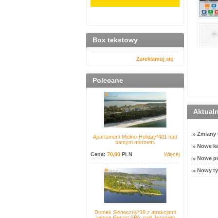
Box tekstowy
Zareklamuj się
Polecane
Aktual
Zmiany w
Apartament Mielno-Holiday*401 nad
samym morzem.
Nowe ka
Cena:
70,00
PLN
Więcej
Nowe po
Nowy ty
Domek Słoneczny*19 z atrakcjami
Lemon Resort SPA, nad Jeziorem