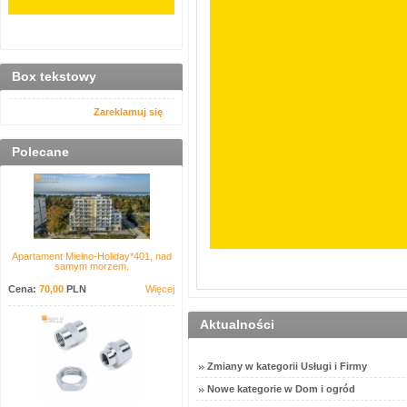
Box tekstowy
Zareklamuj się
Polecane
Apartament Mielno-Holiday*401, nad
samym morzem.
Cena:
70,00
PLN
Więcej
Aktualności
Zmiany w kategorii Usługi i Firmy
Nowe kategorie w Dom i ogród