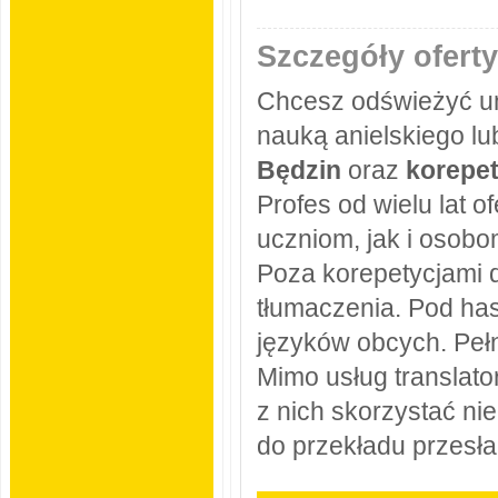
Szczegóły oferty
Chcesz odświeżyć um
nauką anielskiego l
Będzin
oraz
korepet
Profes od wielu lat
uczniom, jak i osobo
Poza korepetycjami d
tłumaczenia. Pod h
języków obcych. Pełn
Mimo usług translato
z nich skorzystać ni
do przekładu przesła