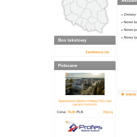
Aktual
Zmiany w
Nowe ka
Nowe po
Nowy ty
Box tekstowy
Zareklamuj się
Polecane
więcej
Apartament Mielno-Holiday*401 nad
samym morzem.
Cena:
70,00
PLN
Więcej