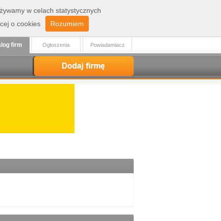
 używamy w celach statystycznych
Zaloguj
Rejestracja
cej o cookies
Rozumiem
log firm
Ogłoszenia
Powiadamiacz