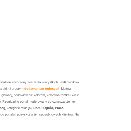
ortal ten stworzony został dla wszystkich użytkowników
zybkim i prostym
dodawaniem ogłoszeń
. Można
łównej, podświetlenie kolorem, kolorowa ramka i wiele
w. Reggio.pl to portal moderowany co oznacza, że nie
acę
, kategorie takie jak
Dom i Ogród, Praca,
go portalu i pozyskuj w ten sposóbnowych klientów. Na