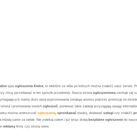
kalne
typu
ogłoszenia Kielce
, to niektóre ze słów po których można znaleźć nasz serwis. P
którzy chcą sprzedawać w ten sposób przedmioty. Nasza strona
ogłoszeniowa
cechuje się s
j wymagających mamy dużo opcji wypromowania swojego anonsu poprzez promocję na stronie g
romocji i promowania swoich
ogłoszeń
, ponieważ takie zabiegi przyciągają uwagę internató
serwisu można umieszczać
ogłoszenia
, sprzedawać
towary, dodawać
usługi
czy znaleźć
pr
a
mówią same za siebie. Nie zwlekaj zatem i już teraz dodaj
bezpłatne ogłoszenie
do nasze
je
reklamy
firmy czy strony www.