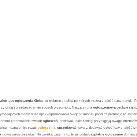
kalne
typu
ogłoszenia Kielce
, to niektóre ze słów po których można znaleźć nasz serwis. P
którzy chcą sprzedawać w ten sposób przedmioty. Nasza strona
ogłoszeniowa
cechuje się s
j wymagających mamy dużo opcji wypromowania swojego anonsu poprzez promocję na stronie g
romocji i promowania swoich
ogłoszeń
, ponieważ takie zabiegi przyciągają uwagę internató
serwisu można umieszczać
ogłoszenia
, sprzedawać
towary, dodawać
usługi
czy znaleźć
pr
a
mówią same za siebie. Nie zwlekaj zatem i już teraz dodaj
bezpłatne ogłoszenie
do nasze