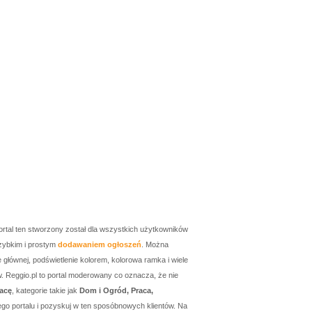
ortal ten stworzony został dla wszystkich użytkowników
zybkim i prostym
dodawaniem ogłoszeń
. Można
łównej, podświetlenie kolorem, kolorowa ramka i wiele
w. Reggio.pl to portal moderowany co oznacza, że nie
acę
, kategorie takie jak
Dom i Ogród, Praca,
go portalu i pozyskuj w ten sposóbnowych klientów. Na