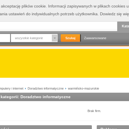
a akceptację plików cookie. Informacji zapisywanych w plikach cookies
wania ustawień do indywidualnych potrzeb użytkownika.
Dowiedz się wię
Kata
wszystkie kategorie
Zaawansowane
putery i internet
Doradztwo informatyczne
warmińsko-mazurskie
 kategorii: Doradztwo informatyczne
Brak firm.