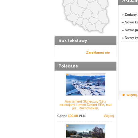
Aktual
Zmiany w
Nowe ka
Nowe po
Nowy ty
Box tekstowy
Zareklamuj się
Polecane
więcej
Apartament Słoneczny*19 z
atrakcjami Lemon Resort SPA, nad
jez. Rożnowskim.
Cena:
100,00
PLN
Więcej