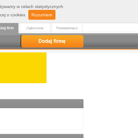
 używamy w celach statystycznych
Zaloguj
Rejestracja
cej o cookies
Rozumiem
log firm
Ogłoszenia
Powiadamiacz