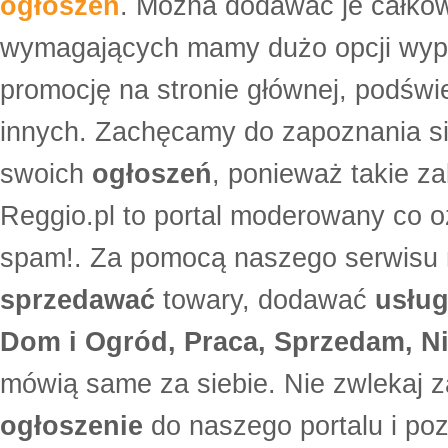
ogłoszeń
. Można dodawać je całko
wymagających mamy dużo opcji wyp
promocję na stronie głównej, podświe
innych. Zachęcamy do zapoznania si
swoich
ogłoszeń
, ponieważ takie za
Reggio.pl to portal moderowany co oz
spam!. Za pomocą naszego serwis
sprzedawać
towary, dodawać
usług
Dom i Ogród, Praca, Sprzedam, Ni
mówią same za siebie. Nie zwlekaj z
ogłoszenie
do naszego portalu i po