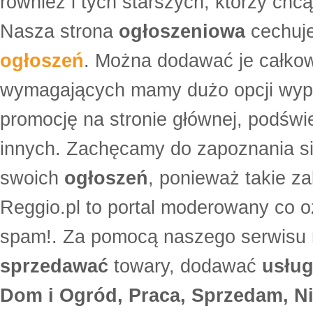
również i tych starszych, którzy ch
Nasza strona
ogłoszeniowa
cechuje
ogłoszeń
. Można dodawać je całko
wymagających mamy dużo opcji wyp
promocję na stronie głównej, podświe
innych. Zachęcamy do zapoznania si
swoich
ogłoszeń
, ponieważ takie za
Reggio.pl to portal moderowany co oz
spam!. Za pomocą naszego serwis
sprzedawać
towary, dodawać
usług
Dom i Ogród, Praca, Sprzedam, Ni