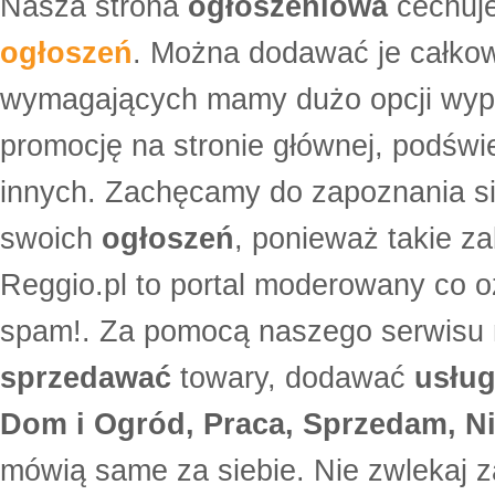
Nasza strona
ogłoszeniowa
cechuje
ogłoszeń
. Można dodawać je całko
wymagających mamy dużo opcji wyp
promocję na stronie głównej, podświe
innych. Zachęcamy do zapoznania si
swoich
ogłoszeń
, ponieważ takie za
Reggio.pl to portal moderowany co oz
spam!. Za pomocą naszego serwis
sprzedawać
towary, dodawać
usług
Dom i Ogród, Praca, Sprzedam, Ni
mówią same za siebie. Nie zwlekaj z