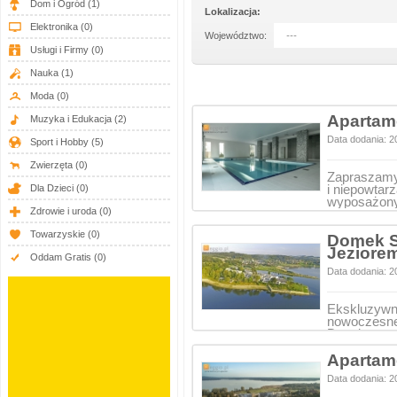
Dom i Ogród
(1)
Lokalizacja:
Elektronika
(0)
Województwo:
---
Usługi i Firmy
(0)
Nauka
(1)
Moda
(0)
Apartam
Muzyka i Edukacja
(2)
Data dodania: 2
Sport i Hobby
(5)
Zwierzęta
(0)
Zapraszamy 
Dla Dzieci
(0)
i niepowtar
wyposażo
Zdrowie i uroda
(0)
Towarzyskie
(0)
Domek S
Jeziore
Oddam Gratis
(0)
Data dodania: 2
Ekskluzywn
nowoczesne
Dunajcem,
Apartam
Data dodania: 2