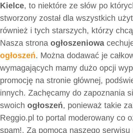
Kielce
, to niektóre ze słów po który
stworzony został dla wszystkich uży
również i tych starszych, którzy ch
Nasza strona
ogłoszeniowa
cechuje
ogłoszeń
. Można dodawać je całko
wymagających mamy dużo opcji wyp
promocję na stronie głównej, podświe
innych. Zachęcamy do zapoznania si
swoich
ogłoszeń
, ponieważ takie za
Reggio.pl to portal moderowany co oz
spam!. Za pomocą naszego serwis