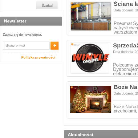
Ściana l
Data dodania: 2
Newsletter
Pneumat Sys
natryskowe
warsztatom
Zapisz się do newslettera.
Sprzedaż
Data dodania: 2
Polityka prywatności
Polecamy za
Dysponujemy
elektronicz
Boże Na
Data dodania: 2
Boże Narodz
przebojami,
Aktualności