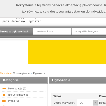
Korzystanie z tej strony oznacza akceptację plików cookie.
jak również w celu dostosowania ustawień do indywidua
wszystkie kategorie
Szukaj w ogłoszeniach:
Tu jesteś:
Strona głowna
Ogłoszenia
Kategorie
Ogłoszenia
Motoryzacja
(2)
Nieruchomości
(3)
Widok:
Filtr
Praca
(0)
Liczba wyświetleń:
20
Rodza