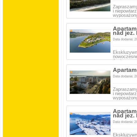
Zapraszamy 
i niepowtar
wyposażo
Apartam
nad jez
Data dodania: 2
Ekskluzywn
nowoczesne
Jeziorze…
Apartam
Data dodania: 2
Zapraszamy 
i niepowtar
wyposażo
Apartam
nad jez
Data dodania: 2
Ekskluzywn