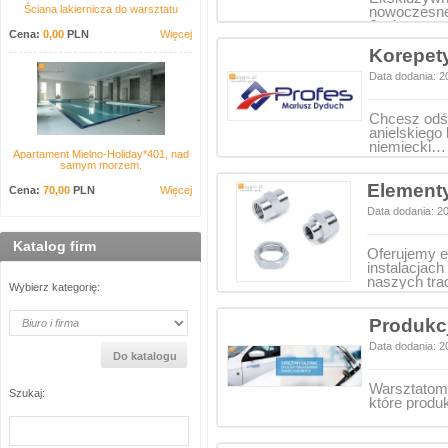
Ściana lakiernicza do warsztatu
nowoczesne
Jeziorze…
Cena:
0,00
PLN
Więcej
Korepety
Data dodania: 2
Chcesz odś
anielskiego
niemiecki…
Apartament Mielno-Holiday*401, nad
samym morzem.
Elementy
Cena:
70,00
PLN
Więcej
Data dodania: 2
Katalog firm
Oferujemy e
instalacjac
naszych tr
Wybierz kategorię:
Produkcj
Data dodania: 2
Warsztatom
Szukaj:
które produ