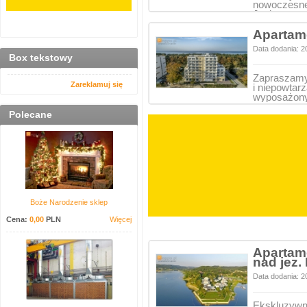
nowoczesne
Jeziorze…
Apartam
Data dodania: 2
Box tekstowy
Zapraszamy 
Zareklamuj się
i niepowtar
wyposażo
Polecane
Boże Narodzenie sklep
Cena:
0,00
PLN
Więcej
Apartam
nad jez
Data dodania: 2
Ekskluzywn