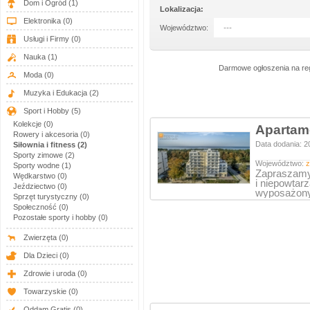
Dom i Ogród
(1)
Lokalizacja:
Elektronika
(0)
Województwo:
---
Usługi i Firmy
(0)
Nauka
(1)
Darmowe ogłoszenia na reggi
Moda
(0)
Muzyka i Edukacja
(2)
Sport i Hobby
(5)
Kolekcje (0)
Apartam
Rowery i akcesoria (0)
Data dodania: 2
Siłownia i fitness (2)
Sporty zimowe (2)
Województwo:
z
Sporty wodne (1)
Zapraszamy 
Wędkarstwo (0)
i niepowtar
Jeździectwo (0)
wyposażo
Sprzęt turystyczny (0)
Społeczność (0)
Pozostałe sporty i hobby (0)
Zwierzęta
(0)
Dla Dzieci
(0)
Zdrowie i uroda
(0)
Towarzyskie
(0)
Oddam Gratis
(0)