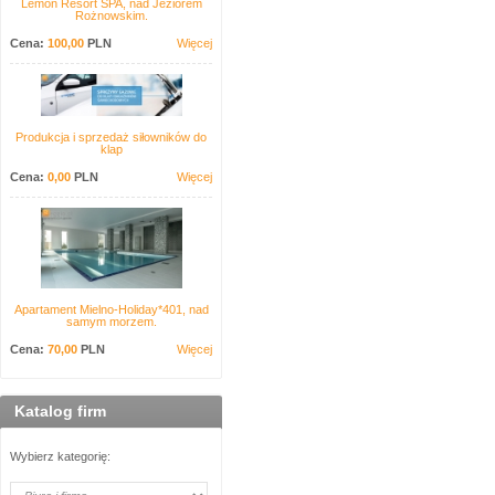
Lemon Resort SPA, nad Jeziorem
Rożnowskim.
Cena:
100,00
PLN
Więcej
Produkcja i sprzedaż siłowników do
klap
Cena:
0,00
PLN
Więcej
Apartament Mielno-Holiday*401, nad
samym morzem.
Cena:
70,00
PLN
Więcej
Katalog firm
Wybierz kategorię: