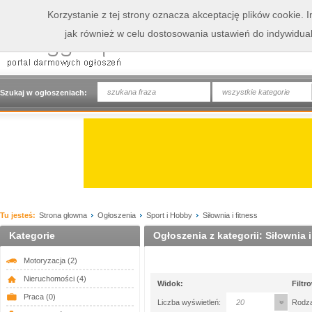
Korzystanie z tej strony oznacza akceptację plików cookie.
jak również w celu dostosowania ustawień do indywidua
wszystkie kategorie
Szukaj w ogłoszeniach:
Tu jesteś:
Strona głowna
Ogłoszenia
Sport i Hobby
Siłownia i fitness
Kategorie
Ogłoszenia z kategorii: Siłownia i
Motoryzacja
(2)
Nieruchomości
(4)
Widok:
Filtr
Praca
(0)
Liczba wyświetleń:
20
Rodza