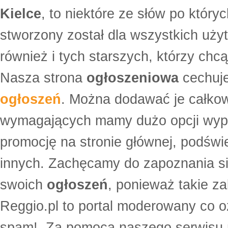
Kielce
, to niektóre ze słów po który
stworzony został dla wszystkich uży
również i tych starszych, którzy ch
Nasza strona
ogłoszeniowa
cechuje
ogłoszeń
. Można dodawać je całko
wymagających mamy dużo opcji wyp
promocję na stronie głównej, podświe
innych. Zachęcamy do zapoznania si
swoich
ogłoszeń
, ponieważ takie za
Reggio.pl to portal moderowany co oz
spam!. Za pomocą naszego serwis