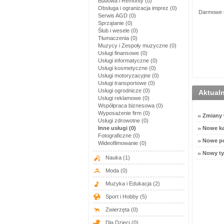
Budowa i Remonty (0)
Obsługa i ogranizacja imprez (0)
Darmowe og
Serwis AGD (0)
Sprzątanie (0)
Ślub i wesele (0)
Tłumaczenia (0)
Muzycy i Zespoły muzyczne (0)
Usługi finansowe (0)
Usługi informatyczne (0)
Usługi kosmetyczne (0)
Usługi motoryzacyjne (0)
Usługi transportowe (0)
Usługi ogrodnicze (0)
Aktual
Usługi reklamowe (0)
Współpraca biznesowa (0)
Wyposażenie firm (0)
Zmiany w
Usługi zdrowotne (0)
Inne usługi (0)
Nowe ka
Fotograficzne (0)
Nowe po
Wideofilmowanie (0)
Nowy ty
Nauka
(1)
Moda
(0)
Muzyka i Edukacja
(2)
Sport i Hobby
(5)
Zwierzęta
(0)
Dla Dzieci
(0)