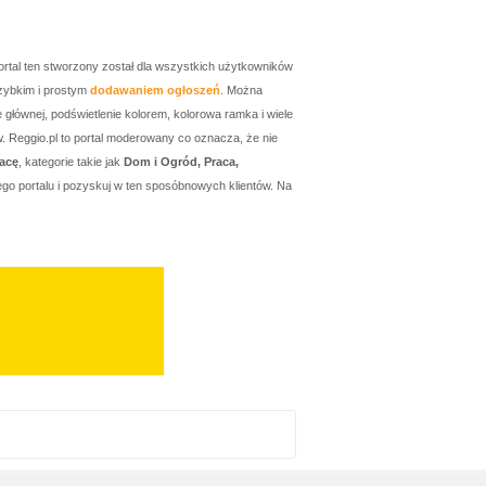
ortal ten stworzony został dla wszystkich użytkowników
zybkim i prostym
dodawaniem ogłoszeń
. Można
łównej, podświetlenie kolorem, kolorowa ramka i wiele
w. Reggio.pl to portal moderowany co oznacza, że nie
acę
, kategorie takie jak
Dom i Ogród, Praca,
go portalu i pozyskuj w ten sposóbnowych klientów. Na