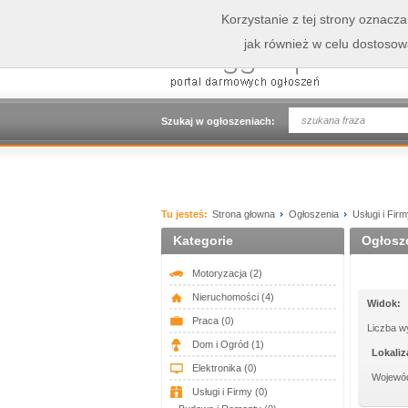
Korzystanie z tej strony oznacz
jak również w celu dostoso
Szukaj w ogłoszeniach:
Tu jesteś:
Strona głowna
Ogłoszenia
Usługi i Fir
Kategorie
Ogłosze
Motoryzacja
(2)
Nieruchomości
(4)
Widok:
Praca
(0)
Liczba w
Dom i Ogród
(1)
Lokaliz
Elektronika
(0)
Wojewó
Usługi i Firmy
(0)