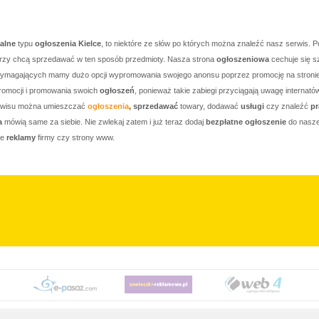
kalne
typu
ogłoszenia Kielce
, to niektóre ze słów po których można znaleźć nasz serwis. P
którzy chcą sprzedawać w ten sposób przedmioty. Nasza strona
ogłoszeniowa
cechuje się s
j wymagających mamy dużo opcji wypromowania swojego anonsu poprzez promocję na stronie g
romocji i promowania swoich
ogłoszeń
, ponieważ takie zabiegi przyciągają uwagę internató
serwisu można umieszczać
ogłoszenia
, sprzedawać
towary, dodawać
usługi
czy znaleźć
pr
a
mówią same za siebie. Nie zwlekaj zatem i już teraz dodaj
bezpłatne ogłoszenie
do nasze
je
reklamy
firmy czy strony www.