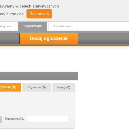
 używamy w celach statystycznych
Zaloguj
Rejestracja
cej o cookies
Rozumiem
Ogłoszenia
log firm
Powiadamiacz
zystkie (
0
)
Prywatne (
0
)
Firmy (
0
)
Miejscowość: