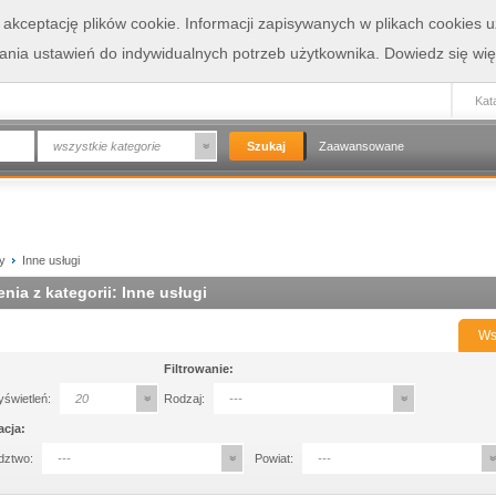
a akceptację plików cookie. Informacji zapisywanych w plikach cookies
wania ustawień do indywidualnych potrzeb użytkownika.
Dowiedz się wię
Kata
wszystkie kategorie
Zaawansowane
my
Inne usługi
nia z kategorii: Inne usługi
Ws
Filtrowanie:
yświetleń:
20
Rodzaj:
---
acja:
dztwo:
---
Powiat:
---