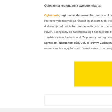
Ogłoszenia regionalne z twojego miasta:
Ogłoszenia
, regionalne, darmowe, bezpłatne
lub
lo
internetu tych młodych jak również i tych starszych, 
dodawać je całkowicie
bezpłatnie
, a dla tych bardzie
innych. Zachęcamy do zapoznania się z naszą ofertą p
znajdzie się tutaj żaden spam!. Za pomocą naszego 
Sprzedam, Nieruchomości, Usługi i Firmy, Zwierzęt
naszej stronie mogą Państwo również umieszczać swo