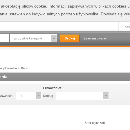
a akceptację plików cookie. Informacji zapisywanych w plikach cookies
wania ustawień do indywidualnych potrzeb użytkownika.
Dowiedz się wię
Kata
wszystkie kategorie
Zaawansowane
użytkownika a58466
enia
Filtrowanie:
yświetleń:
20
Rodzaj:
---
Brak ogłoszeń.