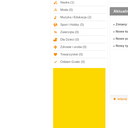
Nauka
(1)
Moda
(0)
Aktual
Muzyka i Edukacja
(2)
Zmiany w
Sport i Hobby
(5)
Nowe ka
Zwierzęta
(0)
Nowe po
Dla Dzieci
(0)
Nowy ty
Zdrowie i uroda
(0)
Towarzyskie
(0)
Oddam Gratis
(0)
więcej