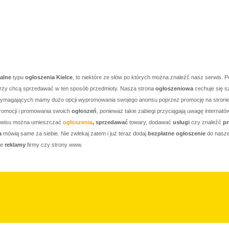
kalne
typu
ogłoszenia Kielce
, to niektóre ze słów po których można znaleźć nasz serwis. P
którzy chcą sprzedawać w ten sposób przedmioty. Nasza strona
ogłoszeniowa
cechuje się s
j wymagających mamy dużo opcji wypromowania swojego anonsu poprzez promocję na stronie g
romocji i promowania swoich
ogłoszeń
, ponieważ takie zabiegi przyciągają uwagę internató
serwisu można umieszczać
ogłoszenia
, sprzedawać
towary, dodawać
usługi
czy znaleźć
pr
a
mówią same za siebie. Nie zwlekaj zatem i już teraz dodaj
bezpłatne ogłoszenie
do nasze
je
reklamy
firmy czy strony www.