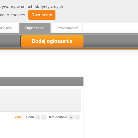
 używamy w celach statystycznych
Zaloguj
Rejestracja
cej o cookies
Rozumiem
Ogłoszenia
log firm
Powiadamiacz
Sortuj:
Cena
Data dodania