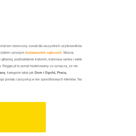
ortal ten stworzony został dla wszystkich użytkowników
zybkim i prostym
dodawaniem ogłoszeń
. Można
łównej, podświetlenie kolorem, kolorowa ramka i wiele
w. Reggio.pl to portal moderowany co oznacza, że nie
acę
, kategorie takie jak
Dom i Ogród, Praca,
go portalu i pozyskuj w ten sposóbnowych klientów. Na