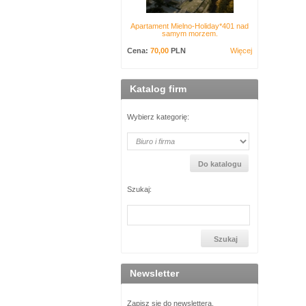
Apartament Mielno-Holiday*401 nad
samym morzem.
Cena:
70,00
PLN
Więcej
Katalog firm
Wybierz kategorię:
Szukaj:
Newsletter
Zapisz się do newslettera.