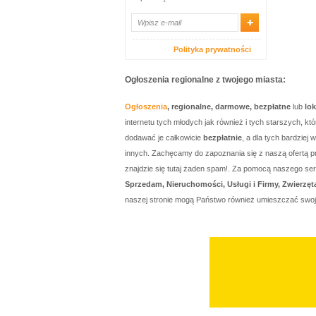
Polityka prywatności
Ogłoszenia regionalne z twojego miasta:
Ogłoszenia
, regionalne, darmowe, bezpłatne
lub
lo
internetu tych młodych jak również i tych starszych, 
dodawać je całkowicie
bezpłatnie
, a dla tych bardzie
innych. Zachęcamy do zapoznania się z naszą ofertą p
znajdzie się tutaj żaden spam!. Za pomocą naszego 
Sprzedam, Nieruchomości, Usługi i Firmy, Zwierzęt
naszej stronie mogą Państwo również umieszczać swo