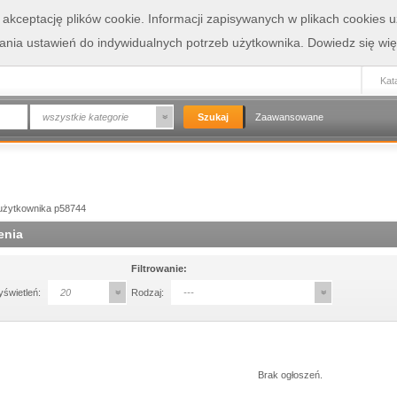
a akceptację plików cookie. Informacji zapisywanych w plikach cookies
wania ustawień do indywidualnych potrzeb użytkownika.
Dowiedz się wię
Kata
wszystkie kategorie
Zaawansowane
użytkownika p58744
enia
Filtrowanie:
yświetleń:
20
Rodzaj:
---
Brak ogłoszeń.