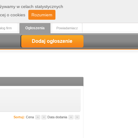
 używamy w celach statystycznych
Zaloguj
Rejestracja
cej o cookies
Rozumiem
Ogłoszenia
log firm
Powiadamiacz
Sortuj:
Cena
Data dodania