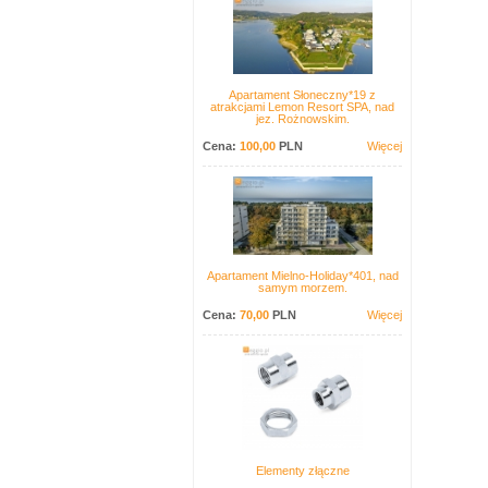
Apartament Słoneczny*19 z
atrakcjami Lemon Resort SPA, nad
jez. Rożnowskim.
Cena:
100,00
PLN
Więcej
Apartament Mielno-Holiday*401, nad
samym morzem.
Cena:
70,00
PLN
Więcej
Elementy złączne