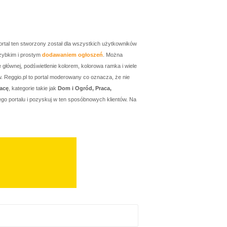
ortal ten stworzony został dla wszystkich użytkowników
zybkim i prostym
dodawaniem ogłoszeń
. Można
łównej, podświetlenie kolorem, kolorowa ramka i wiele
w. Reggio.pl to portal moderowany co oznacza, że nie
acę
, kategorie takie jak
Dom i Ogród, Praca,
go portalu i pozyskuj w ten sposóbnowych klientów. Na