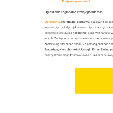
Polityka prywatności
Ogłoszenia regionalne z twojego miasta:
Ogłoszenia
, regionalne, darmowe, bezpłatne
lub
lo
internetu tych młodych jak również i tych starszych, 
dodawać je całkowicie
bezpłatnie
, a dla tych bardzie
innych. Zachęcamy do zapoznania się z naszą ofertą p
znajdzie się tutaj żaden spam!. Za pomocą naszego 
Sprzedam, Nieruchomości, Usługi i Firmy, Zwierzęt
naszej stronie mogą Państwo również umieszczać swo