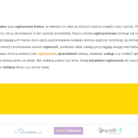
kalne
typu
ogłoszenia Kielce
, to niektóre ze słów po których można znaleźć nasz serwis. P
którzy chcą sprzedawać w ten sposób przedmioty. Nasza strona
ogłoszeniowa
cechuje się s
j wymagających mamy dużo opcji wypromowania swojego anonsu poprzez promocję na stronie g
romocji i promowania swoich
ogłoszeń
, ponieważ takie zabiegi przyciągają uwagę internató
serwisu można umieszczać
ogłoszenia
, sprzedawać
towary, dodawać
usługi
czy znaleźć
pr
a
mówią same za siebie. Nie zwlekaj zatem i już teraz dodaj
bezpłatne ogłoszenie
do nasze
je
reklamy
firmy czy strony www.