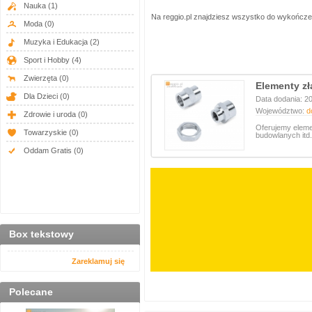
Nauka
(1)
Na reggio.pl znajdziesz wszystko do wykończeni
Moda
(0)
Muzyka i Edukacja
(2)
Sport i Hobby
(4)
Zwierzęta
(0)
Elementy z
Dla Dzieci
(0)
Data dodania: 2
Województwo:
d
Zdrowie i uroda
(0)
Oferujemy eleme
Towarzyskie
(0)
budowlanych itd
Oddam Gratis
(0)
Box tekstowy
Zareklamuj się
Polecane