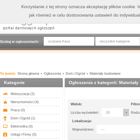
Korzystanie z tej strony oznacza akceptację plików cookie.
jak również w celu dostosowania ustawień do indywidua
wszystkie kategorie
Szukaj w ogłoszeniach:
Tu jesteś:
Strona głowna
Ogłoszenia
Dom i Ogród
Materiały budowlane
Kategorie
Ogłoszenia z kategorii: Materiał
Motoryzacja
(2)
Nieruchomości
(4)
Widok:
Filtr
Praca
(0)
Liczba wyświetleń:
20
Rodza
Dom i Ogród
(1)
Lokalizacja:
Elektronika
(0)
Województwo:
---
Usługi i Firmy
(0)