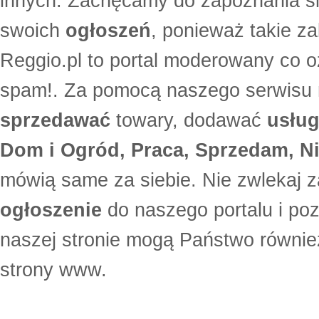
innych. Zachęcamy do zapoznania si
swoich
ogłoszeń
, ponieważ takie za
Reggio.pl to portal moderowany co oz
spam!. Za pomocą naszego serwis
sprzedawać
towary, dodawać
usług
Dom i Ogród, Praca, Sprzedam, Ni
mówią same za siebie. Nie zwlekaj z
ogłoszenie
do naszego portalu i po
naszej stronie mogą Państwo równi
strony www.