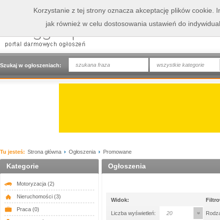
Korzystanie z tej strony oznacza akceptację plików cookie.
jak również w celu dostosowania ustawień do indywidua
wszystkie kategorie
Szukaj w ogłoszeniach:
Tu jesteś:
Strona główna
Ogłoszenia
Promowane
Kategorie
Ogłoszenia
Motoryzacja
(2)
Nieruchomości
(3)
Widok:
Filtr
Praca
(0)
Liczba wyświetleń:
20
Rodza