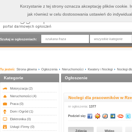
Korzystanie z tej strony oznacza akceptację plików cookie.
jak również w celu dostosowania ustawień do indywidua
wszystkie kategorie
Szukaj w ogłoszeniach:
Tu jesteś:
Strona głowna
Ogłoszenia
Nieruchomości
Kwatery i Noclegi
Noclegi d
Kategorie
Ogłoszenie
Motoryzacja
(2)
Nieruchomości
(4)
Noclegi dla pracowników w Rz
Praca
(0)
nr ogłoszenia:
1377
Dom i Ogród
(1)
Podziel się:
Elektronika
(0)
Usługi i Firmy
(0)
Zdjęcia
Wideo