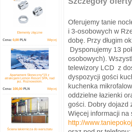
Szczegóły oferty
Oferujemy tanie noc
i 3-osobowych w Rze
Elementy złączne
dobę. Przy długim ok
Cena:
0,00
PLN
Więcej
Dysponujemy 13 poko
osobowych). Wszyst
telewizory LCD z do
Apartament Słoneczny*19 z
dyspozycji gości ku
atrakcjami Lemon Resort SPA, nad
jez. Rożnowskim.
kuchenka mikrofalow
Cena:
100,00
PLN
Więcej
oddzielne łazienki o
gości. Dobry dojazd 
Więcej informacji na 
http://www.taniepoko
Ściana lakiernicza do warsztatu
oraz pod nr telefonu