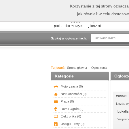
Korzystanie z tej strony oznacz
jak również w celu dostoso
Szukaj w ogłoszeniach:
Tu jesteś:
Strona głowna
Ogłoszenia
Kategorie
Ogłosz
Motoryzacja
(0)
Nieruchomości
(0)
Widok:
Praca
(0)
Liczba w
Dom i Ogród
(0)
Lokaliz
Elektronika
(0)
Wojewó
Usługi i Firmy
(0)