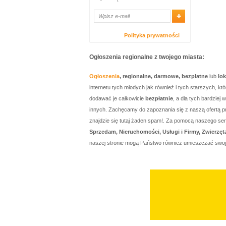
Polityka prywatności
Ogłoszenia regionalne z twojego miasta:
Ogłoszenia
, regionalne, darmowe, bezpłatne
lub
lo
internetu tych młodych jak również i tych starszych, 
dodawać je całkowicie
bezpłatnie
, a dla tych bardzie
innych. Zachęcamy do zapoznania się z naszą ofertą p
znajdzie się tutaj żaden spam!. Za pomocą naszego 
Sprzedam, Nieruchomości, Usługi i Firmy, Zwierzęt
naszej stronie mogą Państwo również umieszczać swo