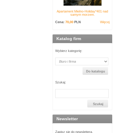
Apartament Mielno-Holiday*401 nad
samym morzem.
Cena:
70,00
PLN
Więcej
Katalog firm
Wybierz kategorię:
Szukaj:
Newsletter
Zapisz się do newslettera.