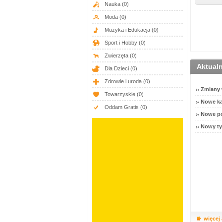
Nauka
(0)
Moda
(0)
Muzyka i Edukacja
(0)
Sport i Hobby
(0)
Zwierzęta
(0)
Aktual
Dla Dzieci
(0)
Zdrowie i uroda
(0)
Zmiany w
Towarzyskie
(0)
Nowe ka
Oddam Gratis
(0)
Nowe po
Nowy ty
więcej