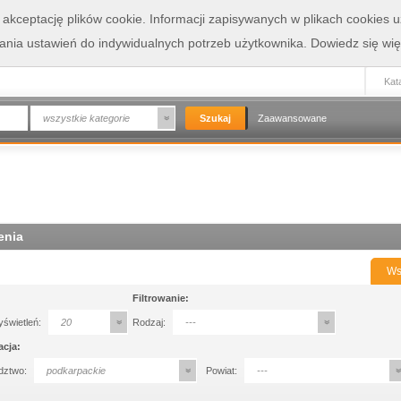
a akceptację plików cookie. Informacji zapisywanych w plikach cookies
wania ustawień do indywidualnych potrzeb użytkownika.
Dowiedz się wię
Kata
wszystkie kategorie
Zaawansowane
enia
Ws
Filtrowanie:
yświetleń:
20
Rodzaj:
---
acja:
dztwo:
podkarpackie
Powiat:
---