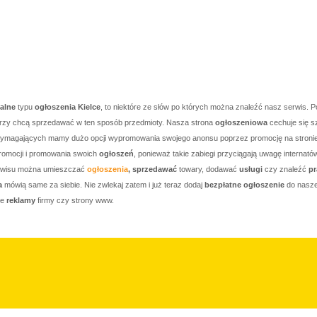
kalne
typu
ogłoszenia Kielce
, to niektóre ze słów po których można znaleźć nasz serwis. P
którzy chcą sprzedawać w ten sposób przedmioty. Nasza strona
ogłoszeniowa
cechuje się s
j wymagających mamy dużo opcji wypromowania swojego anonsu poprzez promocję na stronie g
romocji i promowania swoich
ogłoszeń
, ponieważ takie zabiegi przyciągają uwagę internató
serwisu można umieszczać
ogłoszenia
, sprzedawać
towary, dodawać
usługi
czy znaleźć
pr
a
mówią same za siebie. Nie zwlekaj zatem i już teraz dodaj
bezpłatne ogłoszenie
do nasze
je
reklamy
firmy czy strony www.