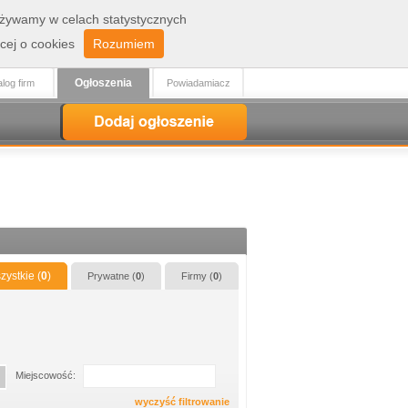
 używamy w celach statystycznych
Zaloguj
Rejestracja
cej o cookies
Rozumiem
Ogłoszenia
log firm
Powiadamiacz
zystkie (
0
)
Prywatne (
0
)
Firmy (
0
)
Miejscowość:
wyczyść filtrowanie