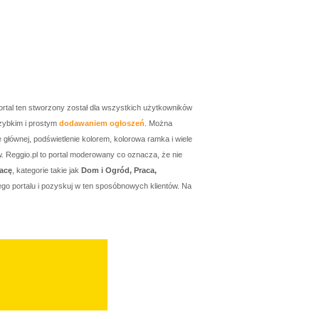
ortal ten stworzony został dla wszystkich użytkowników
zybkim i prostym
dodawaniem ogłoszeń
. Można
łównej, podświetlenie kolorem, kolorowa ramka i wiele
w. Reggio.pl to portal moderowany co oznacza, że nie
acę
, kategorie takie jak
Dom i Ogród, Praca,
go portalu i pozyskuj w ten sposóbnowych klientów. Na