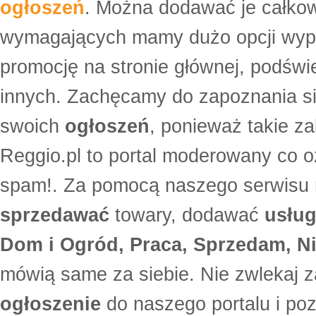
ogłoszeń
. Można dodawać je całko
wymagających mamy dużo opcji wyp
promocję na stronie głównej, podświe
innych. Zachęcamy do zapoznania si
swoich
ogłoszeń
, ponieważ takie za
Reggio.pl to portal moderowany co oz
spam!. Za pomocą naszego serwis
sprzedawać
towary, dodawać
usług
Dom i Ogród, Praca, Sprzedam, Ni
mówią same za siebie. Nie zwlekaj z
ogłoszenie
do naszego portalu i po