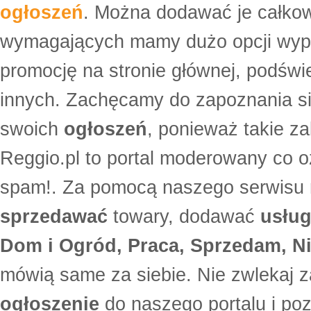
ogłoszeń
. Można dodawać je całko
wymagających mamy dużo opcji wyp
promocję na stronie głównej, podświe
innych. Zachęcamy do zapoznania si
swoich
ogłoszeń
, ponieważ takie za
Reggio.pl to portal moderowany co oz
spam!. Za pomocą naszego serwis
sprzedawać
towary, dodawać
usług
Dom i Ogród, Praca, Sprzedam, Ni
mówią same za siebie. Nie zwlekaj z
ogłoszenie
do naszego portalu i po