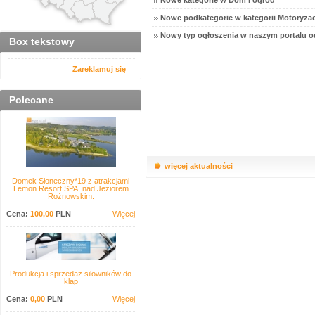
Nowe kategorie w Dom i ogród
Nowe podkategorie w kategorii Motoryzac
Nowy typ ogłoszenia w naszym portalu o
Box tekstowy
Zareklamuj się
Polecane
więcej aktualności
Domek Słoneczny*19 z atrakcjami
Lemon Resort SPA, nad Jeziorem
Rożnowskim.
Cena:
100,00
PLN
Więcej
Produkcja i sprzedaż siłowników do
klap
Cena:
0,00
PLN
Więcej