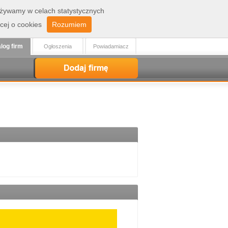
 używamy w celach statystycznych
Zaloguj
Rejestracja
cej o cookies
Rozumiem
log firm
Ogłoszenia
Powiadamiacz