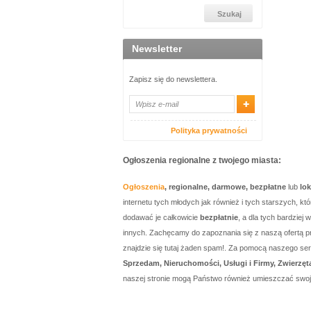
Newsletter
Zapisz się do newslettera.
Polityka prywatności
Ogłoszenia regionalne z twojego miasta:
Ogłoszenia
, regionalne, darmowe, bezpłatne
lub
lo
internetu tych młodych jak również i tych starszych, 
dodawać je całkowicie
bezpłatnie
, a dla tych bardzie
innych. Zachęcamy do zapoznania się z naszą ofertą p
znajdzie się tutaj żaden spam!. Za pomocą naszego 
Sprzedam, Nieruchomości, Usługi i Firmy, Zwierzęt
naszej stronie mogą Państwo również umieszczać swo