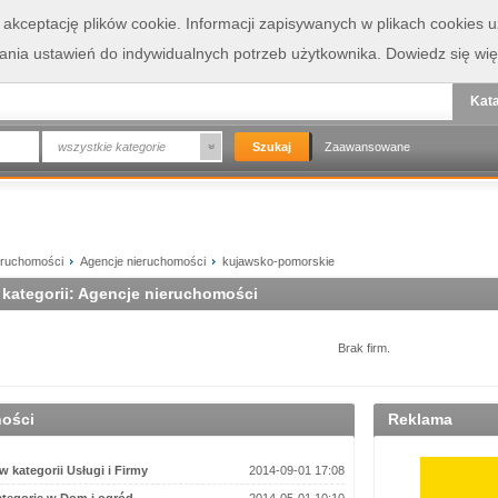
a akceptację plików cookie. Informacji zapisywanych w plikach cookies
wania ustawień do indywidualnych potrzeb użytkownika.
Dowiedz się wię
Kata
wszystkie kategorie
Zaawansowane
eruchomości
Agencje nieruchomości
kujawsko-pomorskie
 kategorii: Agencje nieruchomości
Brak firm.
ności
Reklama
 kategorii Usługi i Firmy
2014-09-01 17:08