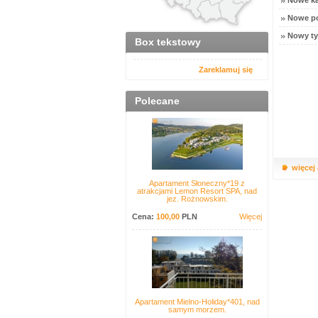
Nowe ka
Nowe po
Nowy ty
Box tekstowy
Zareklamuj się
Polecane
więcej
Apartament Słoneczny*19 z
atrakcjami Lemon Resort SPA, nad
jez. Rożnowskim.
Cena:
100,00
PLN
Więcej
Apartament Mielno-Holiday*401, nad
samym morzem.