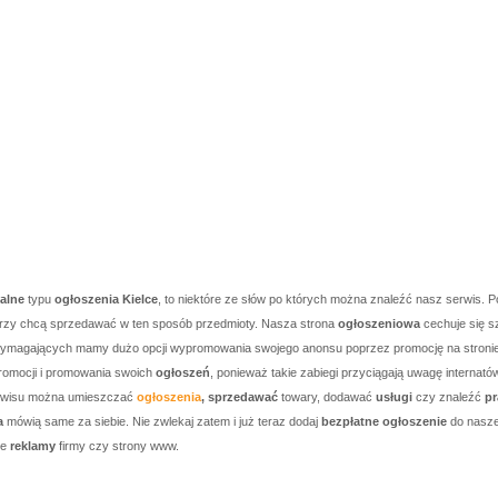
kalne
typu
ogłoszenia Kielce
, to niektóre ze słów po których można znaleźć nasz serwis. P
którzy chcą sprzedawać w ten sposób przedmioty. Nasza strona
ogłoszeniowa
cechuje się s
j wymagających mamy dużo opcji wypromowania swojego anonsu poprzez promocję na stronie g
romocji i promowania swoich
ogłoszeń
, ponieważ takie zabiegi przyciągają uwagę internató
serwisu można umieszczać
ogłoszenia
, sprzedawać
towary, dodawać
usługi
czy znaleźć
pr
a
mówią same za siebie. Nie zwlekaj zatem i już teraz dodaj
bezpłatne ogłoszenie
do nasze
je
reklamy
firmy czy strony www.