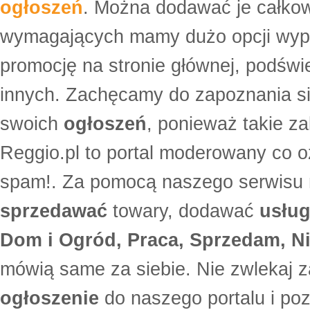
ogłoszeń
. Można dodawać je całko
wymagających mamy dużo opcji wyp
promocję na stronie głównej, podświe
innych. Zachęcamy do zapoznania si
swoich
ogłoszeń
, ponieważ takie za
Reggio.pl to portal moderowany co oz
spam!. Za pomocą naszego serwis
sprzedawać
towary, dodawać
usług
Dom i Ogród, Praca, Sprzedam, Ni
mówią same za siebie. Nie zwlekaj z
ogłoszenie
do naszego portalu i po