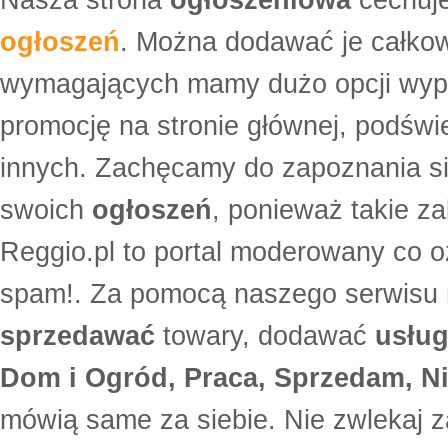
Nasza strona
ogłoszeniowa
cechuje
ogłoszeń
. Można dodawać je całko
wymagających mamy dużo opcji wyp
promocję na stronie głównej, podświe
innych. Zachęcamy do zapoznania si
swoich
ogłoszeń
, ponieważ takie za
Reggio.pl to portal moderowany co oz
spam!. Za pomocą naszego serwis
sprzedawać
towary, dodawać
usług
Dom i Ogród, Praca, Sprzedam, Ni
mówią same za siebie. Nie zwlekaj z