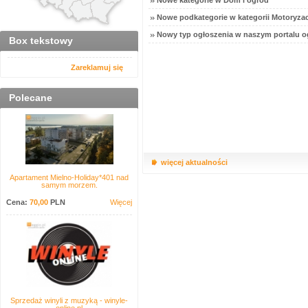
Nowe kategorie w Dom i ogród
Nowe podkategorie w kategorii Motoryzac
Nowy typ ogłoszenia w naszym portalu o
Box tekstowy
Zareklamuj się
Polecane
więcej aktualności
Apartament Mielno-Holiday*401 nad
samym morzem.
Cena:
70,00
PLN
Więcej
Sprzedaż winyli z muzyką - winyle-