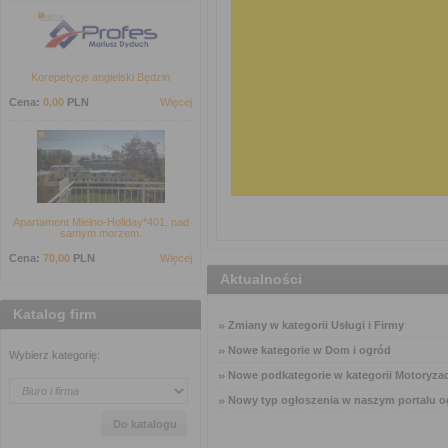
Korepetycje angielski Będzin
Cena:
0,00
PLN
Więcej
Apartament Mielno-Holiday*401, nad
samym morzem.
Cena:
70,00
PLN
Więcej
Aktualności
Katalog firm
Zmiany w kategorii Usługi i Firmy
Nowe kategorie w Dom i ogród
Wybierz kategorię:
Nowe podkategorie w kategorii Motoryzac
Nowy typ ogłoszenia w naszym portalu o