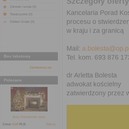
Szczegóły oferty
Zdrowie i uroda
(0)
Kancelaria Porad Ko
Towarzyskie
(0)
procesu o stwierdze
Oddam Gratis
(0)
w kraju i za granicą
Mail:
a.bolesta@op.p
Tel. kom. 693 876 17
Box tekstowy
Zareklamuj się
dr Arletta Bolesta
Polecane
adwokat kościelny
zatwierdzony przez w
Boże Narodzenie sklep
Cena:
0,00
PLN
Więcej