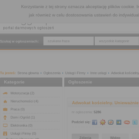
Korzystanie z tej strony oznacza akceptację plików cookie.
jak również w celu dostosowania ustawień do indywidua
wszystkie kategorie
Szukaj w ogłoszeniach:
Tu jesteś:
Strona głowna
Ogłoszenia
Usługi i Firmy
Inne usługi
Adwokat kościelny
Kategorie
Ogłoszenie
Motoryzacja
(2)
Nieruchomości
(4)
Adwokat kościelny. Unieważnie
Praca
(0)
nr ogłoszenia:
5286
Dom i Ogród
(1)
Podziel się:
Elektronika
(0)
Usługi i Firmy
(0)
Zdjęcia
Wideo