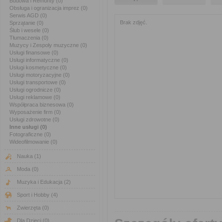
Budowa i Remonty (0)
Obsługa i ogranizacja imprez (0)
Serwis AGD (0)
Brak zdjęć.
Sprzątanie (0)
Ślub i wesele (0)
Tłumaczenia (0)
Muzycy i Zespoły muzyczne (0)
Usługi finansowe (0)
Usługi informatyczne (0)
Usługi kosmetyczne (0)
Usługi motoryzacyjne (0)
Usługi transportowe (0)
Usługi ogrodnicze (0)
Usługi reklamowe (0)
Współpraca biznesowa (0)
Wyposażenie firm (0)
Usługi zdrowotne (0)
Inne usługi (0)
Fotograficzne (0)
Wideofilmowanie (0)
Nauka
(1)
Moda
(0)
Muzyka i Edukacja
(2)
Sport i Hobby
(4)
Zwierzęta
(0)
Dla Dzieci
(0)