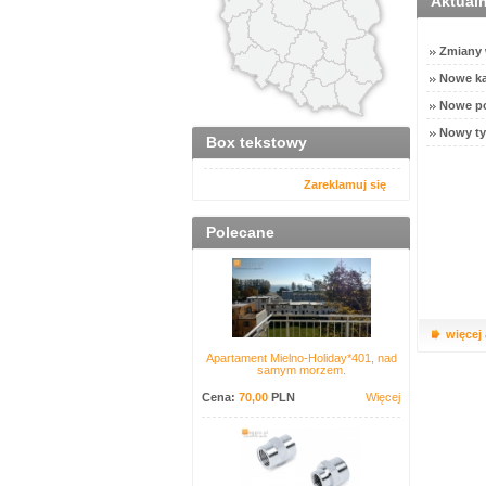
Aktual
Zmiany w
Nowe ka
Nowe po
Nowy ty
Box tekstowy
Zareklamuj się
Polecane
więcej
Apartament Mielno-Holiday*401, nad
samym morzem.
Cena:
70,00
PLN
Więcej