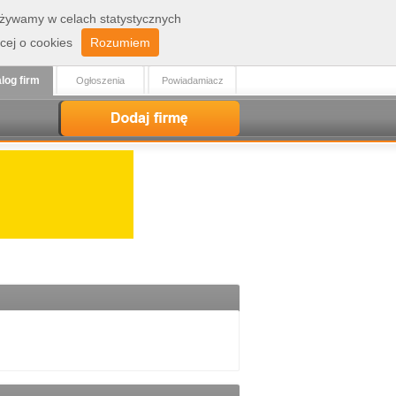
 używamy w celach statystycznych
Zaloguj
Rejestracja
cej o cookies
Rozumiem
log firm
Ogłoszenia
Powiadamiacz