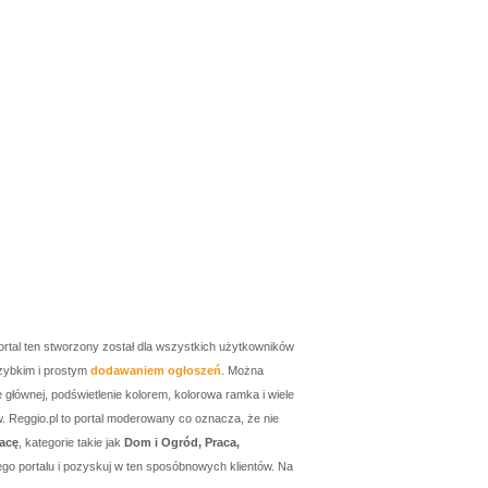
ortal ten stworzony został dla wszystkich użytkowników
zybkim i prostym
dodawaniem ogłoszeń
. Można
łównej, podświetlenie kolorem, kolorowa ramka i wiele
w. Reggio.pl to portal moderowany co oznacza, że nie
acę
, kategorie takie jak
Dom i Ogród, Praca,
go portalu i pozyskuj w ten sposóbnowych klientów. Na