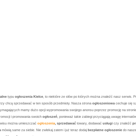
kalne
typu
ogłoszenia Kielce
, to niektóre ze słów po których można znaleźć nasz serwis. P
którzy chcą sprzedawać w ten sposób przedmioty. Nasza strona
ogłoszeniowa
cechuje się s
j wymagających mamy dużo opcji wypromowania swojego anonsu poprzez promocję na stronie g
romocji i promowania swoich
ogłoszeń
, ponieważ takie zabiegi przyciągają uwagę internató
serwisu można umieszczać
ogłoszenia
, sprzedawać
towary, dodawać
usługi
czy znaleźć
pr
a
mówią same za siebie. Nie zwlekaj zatem i już teraz dodaj
bezpłatne ogłoszenie
do nasze