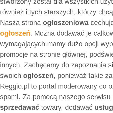
stworzony został dla wszystkich uży
również i tych starszych, którzy ch
Nasza strona
ogłoszeniowa
cechuje
ogłoszeń
. Można dodawać je całko
wymagających mamy dużo opcji wyp
promocję na stronie głównej, podświe
innych. Zachęcamy do zapoznania si
swoich
ogłoszeń
, ponieważ takie za
Reggio.pl to portal moderowany co oz
spam!. Za pomocą naszego serwis
sprzedawać
towary, dodawać
usług