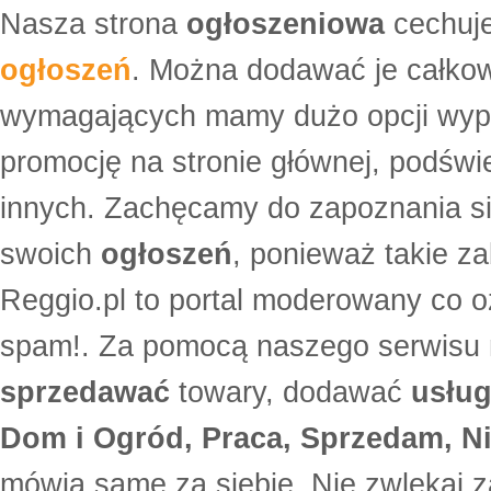
Nasza strona
ogłoszeniowa
cechuje
ogłoszeń
. Można dodawać je całko
wymagających mamy dużo opcji wyp
promocję na stronie głównej, podświe
innych. Zachęcamy do zapoznania si
swoich
ogłoszeń
, ponieważ takie za
Reggio.pl to portal moderowany co oz
spam!. Za pomocą naszego serwis
sprzedawać
towary, dodawać
usług
Dom i Ogród, Praca, Sprzedam, Ni
mówią same za siebie. Nie zwlekaj z