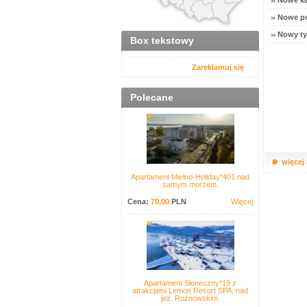
Nowe ka
Nowe po
Nowy ty
Box tekstowy
Zareklamuj się
Polecane
więcej
Apartament Mielno-Holiday*401 nad
samym morzem.
Cena:
70,00
PLN
Więcej
Apartament Słoneczny*19 z
atrakcjami Lemon Resort SPA, nad
jez. Rożnowskim.