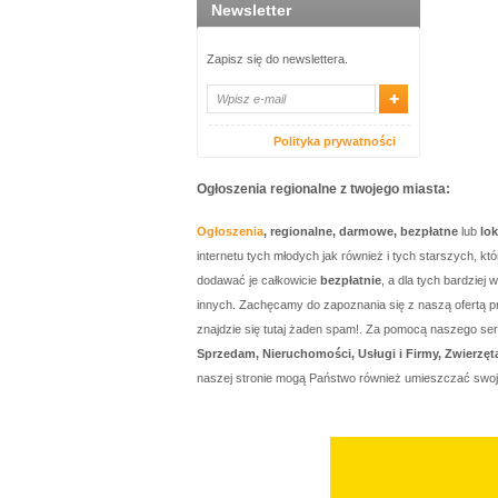
Newsletter
Zapisz się do newslettera.
Polityka prywatności
Ogłoszenia regionalne z twojego miasta:
Ogłoszenia
, regionalne, darmowe, bezpłatne
lub
lo
internetu tych młodych jak również i tych starszych, 
dodawać je całkowicie
bezpłatnie
, a dla tych bardzie
innych. Zachęcamy do zapoznania się z naszą ofertą p
znajdzie się tutaj żaden spam!. Za pomocą naszego 
Sprzedam, Nieruchomości, Usługi i Firmy, Zwierzęt
naszej stronie mogą Państwo również umieszczać swo