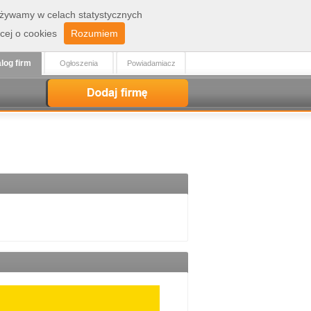
 używamy w celach statystycznych
Zaloguj
Rejestracja
cej o cookies
Rozumiem
log firm
Ogłoszenia
Powiadamiacz