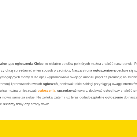
kalne
typu
ogłoszenia Kielce
, to niektóre ze słów po których można znaleźć nasz serwis. P
którzy chcą sprzedawać w ten sposób przedmioty. Nasza strona
ogłoszeniowa
cechuje się s
j wymagających mamy dużo opcji wypromowania swojego anonsu poprzez promocję na stronie g
romocji i promowania swoich
ogłoszeń
, ponieważ takie zabiegi przyciągają uwagę internató
serwisu można umieszczać
ogłoszenia
, sprzedawać
towary, dodawać
usługi
czy znaleźć
pr
a
mówią same za siebie. Nie zwlekaj zatem i już teraz dodaj
bezpłatne ogłoszenie
do nasze
je
reklamy
firmy czy strony www.