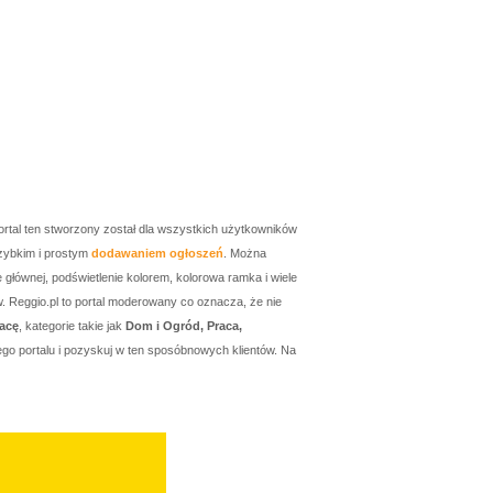
ortal ten stworzony został dla wszystkich użytkowników
zybkim i prostym
dodawaniem ogłoszeń
. Można
łównej, podświetlenie kolorem, kolorowa ramka i wiele
w. Reggio.pl to portal moderowany co oznacza, że nie
acę
, kategorie takie jak
Dom i Ogród, Praca,
go portalu i pozyskuj w ten sposóbnowych klientów. Na