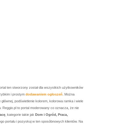
ortal ten stworzony został dla wszystkich użytkowników
zybkim i prostym
dodawaniem ogłoszeń
. Można
łównej, podświetlenie kolorem, kolorowa ramka i wiele
w. Reggio.pl to portal moderowany co oznacza, że nie
acę
, kategorie takie jak
Dom i Ogród, Praca,
go portalu i pozyskuj w ten sposóbnowych klientów. Na