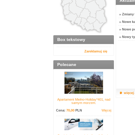
Aktual
Zmiany w
Nowe ka
Nowe po
Nowy ty
Box tekstowy
Zareklamuj się
Polecane
więcej
Apartament Mielno-Holiday*401, nad
samym morzem.
Cena:
70,00
PLN
Więcej