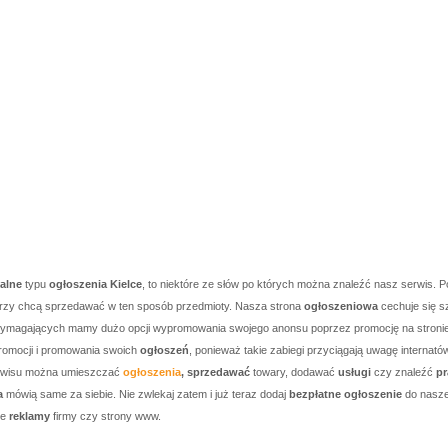
kalne
typu
ogłoszenia Kielce
, to niektóre ze słów po których można znaleźć nasz serwis. P
którzy chcą sprzedawać w ten sposób przedmioty. Nasza strona
ogłoszeniowa
cechuje się s
j wymagających mamy dużo opcji wypromowania swojego anonsu poprzez promocję na stronie g
romocji i promowania swoich
ogłoszeń
, ponieważ takie zabiegi przyciągają uwagę internató
serwisu można umieszczać
ogłoszenia
, sprzedawać
towary, dodawać
usługi
czy znaleźć
pr
a
mówią same za siebie. Nie zwlekaj zatem i już teraz dodaj
bezpłatne ogłoszenie
do nasze
je
reklamy
firmy czy strony www.