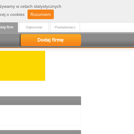
 używamy w celach statystycznych
Zaloguj
Rejestracja
cej o cookies
Rozumiem
log firm
Ogłoszenia
Powiadamiacz