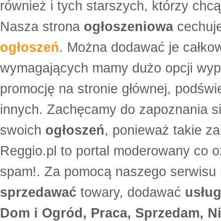
również i tych starszych, którzy ch
Nasza strona
ogłoszeniowa
cechuje
ogłoszeń
. Można dodawać je całko
wymagających mamy dużo opcji wyp
promocję na stronie głównej, podświe
innych. Zachęcamy do zapoznania si
swoich
ogłoszeń
, ponieważ takie za
Reggio.pl to portal moderowany co oz
spam!. Za pomocą naszego serwis
sprzedawać
towary, dodawać
usług
Dom i Ogród, Praca, Sprzedam, Ni