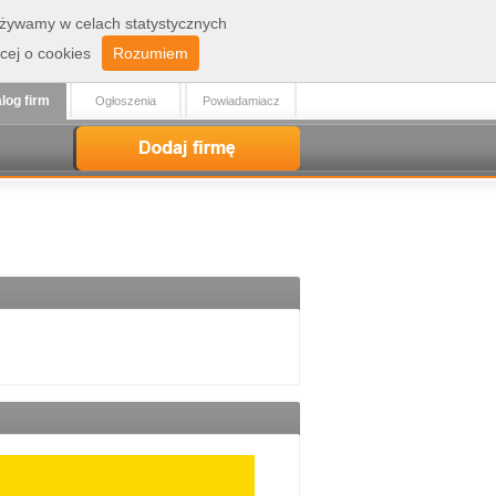
 używamy w celach statystycznych
Zaloguj
Rejestracja
cej o cookies
Rozumiem
log firm
Ogłoszenia
Powiadamiacz