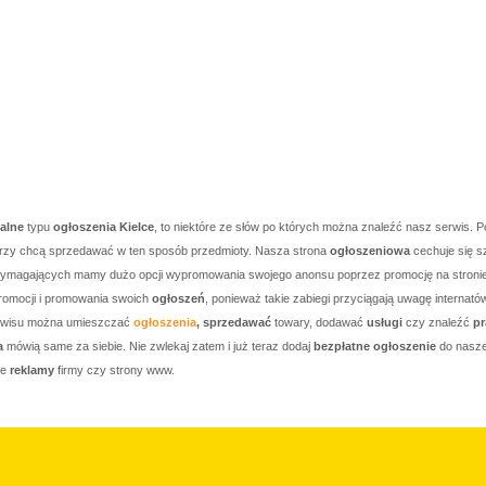
kalne
typu
ogłoszenia Kielce
, to niektóre ze słów po których można znaleźć nasz serwis. P
którzy chcą sprzedawać w ten sposób przedmioty. Nasza strona
ogłoszeniowa
cechuje się s
j wymagających mamy dużo opcji wypromowania swojego anonsu poprzez promocję na stronie g
romocji i promowania swoich
ogłoszeń
, ponieważ takie zabiegi przyciągają uwagę internató
serwisu można umieszczać
ogłoszenia
, sprzedawać
towary, dodawać
usługi
czy znaleźć
pr
a
mówią same za siebie. Nie zwlekaj zatem i już teraz dodaj
bezpłatne ogłoszenie
do nasze
je
reklamy
firmy czy strony www.