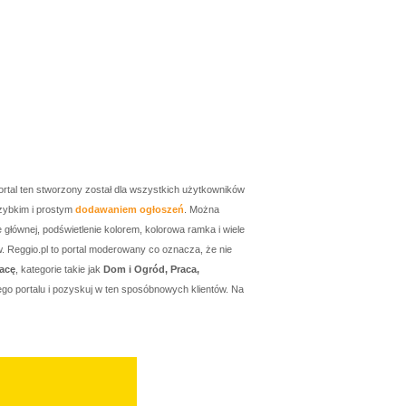
ortal ten stworzony został dla wszystkich użytkowników
zybkim i prostym
dodawaniem ogłoszeń
. Można
łównej, podświetlenie kolorem, kolorowa ramka i wiele
w. Reggio.pl to portal moderowany co oznacza, że nie
acę
, kategorie takie jak
Dom i Ogród, Praca,
go portalu i pozyskuj w ten sposóbnowych klientów. Na