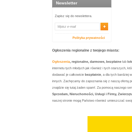
Newsletter
Zapisz się do newslettera.
Polityka prywatności
Ogłoszenia regionalne z twojego miasta:
Ogłoszenia
, regionalne, darmowe, bezpłatne
lub
lo
internetu tych młodych jak również i tych starszych, 
dodawać je całkowicie
bezpłatnie
, a dla tych bardzie
innych. Zachęcamy do zapoznania się z naszą ofertą p
znajdzie się tutaj żaden spam!. Za pomocą naszego 
Sprzedam, Nieruchomości, Usługi i Firmy, Zwierzęt
naszej stronie mogą Państwo również umieszczać swo