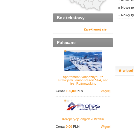
Nowe ka
Nowe po
Nowy ty
Box tekstowy
Zareklamuj się
Polecane
więcej
Apartament Słoneczny*19 z
atrakcjami Lemon Resort SPA, nad
jez. Rożnowskim.
Cena:
100,00
PLN
Więcej
Korepetycje angielski Będzin
Cena:
0,00
PLN
Więcej