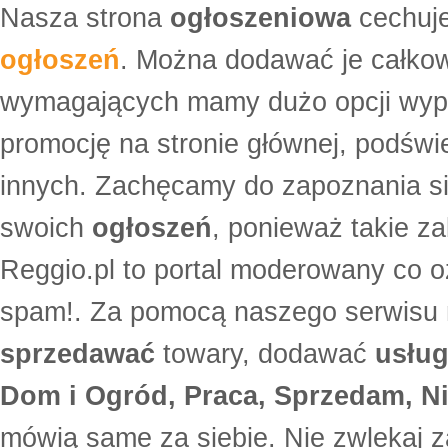
Nasza strona
ogłoszeniowa
cechuje
ogłoszeń
. Można dodawać je całko
wymagających mamy dużo opcji wyp
promocję na stronie głównej, podświe
innych. Zachęcamy do zapoznania si
swoich
ogłoszeń
, ponieważ takie za
Reggio.pl to portal moderowany co oz
spam!. Za pomocą naszego serwis
sprzedawać
towary, dodawać
usług
Dom i Ogród, Praca, Sprzedam, Ni
mówią same za siebie. Nie zwlekaj z