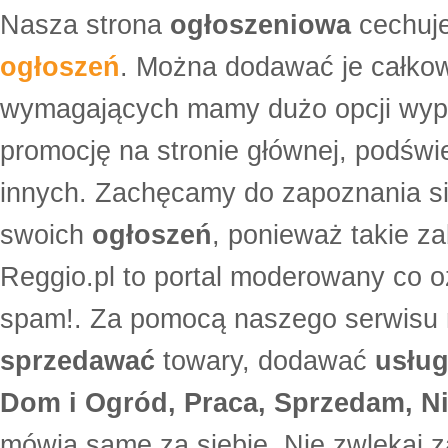
Nasza strona
ogłoszeniowa
cechuje
ogłoszeń
. Można dodawać je całko
wymagających mamy dużo opcji wyp
promocję na stronie głównej, podświe
innych. Zachęcamy do zapoznania si
swoich
ogłoszeń
, ponieważ takie za
Reggio.pl to portal moderowany co oz
spam!. Za pomocą naszego serwis
sprzedawać
towary, dodawać
usług
Dom i Ogród, Praca, Sprzedam, Ni
mówią same za siebie. Nie zwlekaj z