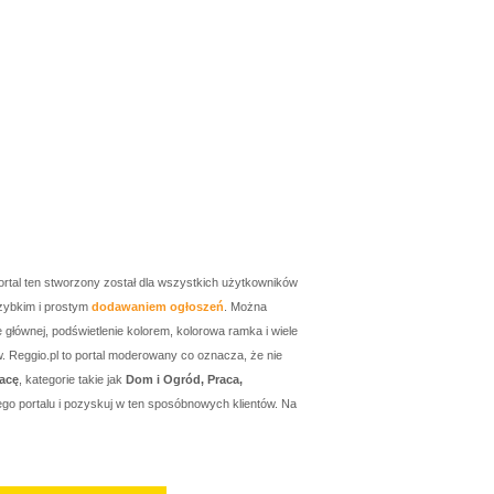
ortal ten stworzony został dla wszystkich użytkowników
zybkim i prostym
dodawaniem ogłoszeń
. Można
łównej, podświetlenie kolorem, kolorowa ramka i wiele
w. Reggio.pl to portal moderowany co oznacza, że nie
acę
, kategorie takie jak
Dom i Ogród, Praca,
go portalu i pozyskuj w ten sposóbnowych klientów. Na