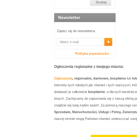
Newsletter
Zapisz się do newslettera.
Polityka prywatności
Ogłoszenia regionalne z twojego miasta:
Ogłoszenia
, regionalne, darmowe, bezpłatne
lub
lo
internetu tych młodych jak również i tych starszych, 
dodawać je całkowicie
bezpłatnie
, a dla tych bardzie
innych. Zachęcamy do zapoznania się z naszą ofertą p
znajdzie się tutaj żaden spam!. Za pomocą naszego 
Sprzedam, Nieruchomości, Usługi i Firmy, Zwierzęt
naszej stronie mogą Państwo również umieszczać swo