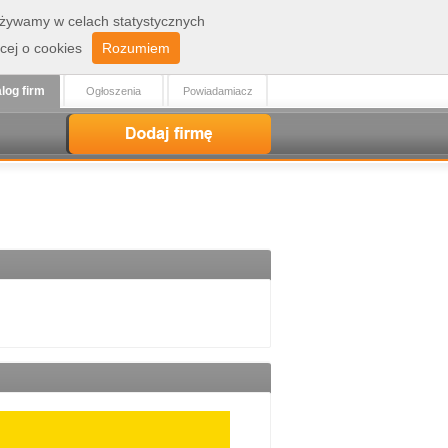
 używamy w celach statystycznych
Zaloguj
Rejestracja
cej o cookies
Rozumiem
log firm
Ogłoszenia
Powiadamiacz