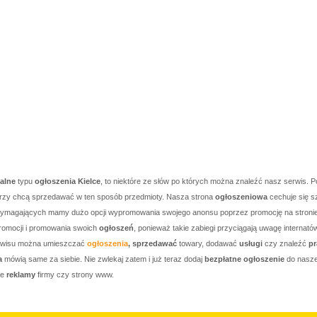
kalne
typu
ogłoszenia Kielce
, to niektóre ze słów po których można znaleźć nasz serwis. P
którzy chcą sprzedawać w ten sposób przedmioty. Nasza strona
ogłoszeniowa
cechuje się s
j wymagających mamy dużo opcji wypromowania swojego anonsu poprzez promocję na stronie g
romocji i promowania swoich
ogłoszeń
, ponieważ takie zabiegi przyciągają uwagę internató
serwisu można umieszczać
ogłoszenia
, sprzedawać
towary, dodawać
usługi
czy znaleźć
pr
a
mówią same za siebie. Nie zwlekaj zatem i już teraz dodaj
bezpłatne ogłoszenie
do nasze
je
reklamy
firmy czy strony www.