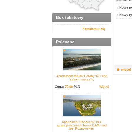
Nowe ka
Nowe po
Nowy ty
Box tekstowy
Zareklamuj się
Polecane
więcej
Apartament Mielno-Holiday*401 nad
samym morzem.
Cena:
70,00
PLN
Więcej
Apartament Słoneczny*19 z
atrakcjami Lemon Resort SPA, nad
jez. Rożnowskim.